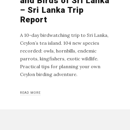
and Birds of Sri Lanka
and
– Sri Lanka Trip
Aragon
Report
Runde
–
A 10-day birdwatching trip to Sri Lanka,
The
Ceylon’s tea island. 104 new species
Bird
recorded: owls, hornbills, endemic
Island
parrots, kingfishers, exotic wildlife.
–
Practical tips for planning your own
an
Ceylon birding adventure.
excursion
to
READ MORE
Norway
CATEGORIES