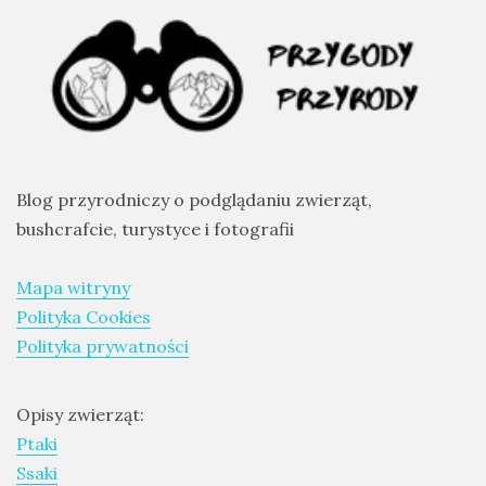
Expeditions
report
Ptaki
TAGS
Blog przyrodniczy o podglądaniu zwierząt,
asia
bushcrafcie, turystyce i fotografii
birding
trip
Mapa witryny
birds
Polityka Cookies
of
africa
Polityka prywatności
birdwatching
Opisy zwierząt:
birdwatching
trip
Ptaki
Ssaki
ceylon