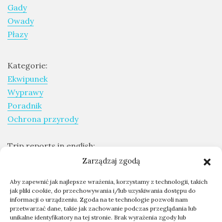
Gady
sri
lanka
Owady
birds
Płazy
tanzania
zanzibar
Kategorie:
Ekwipunek
Wyprawy
Poradnik
Ochrona przyrody
Trip reports in english:
Expeditions report
Zarządzaj zgodą
Aby zapewnić jak najlepsze wrażenia, korzystamy z technologii, takich
Skontaktuj się ze mną
jak pliki cookie, do przechowywania i/lub uzyskiwania dostępu do
informacji o urządzeniu. Zgoda na te technologie pozwoli nam
Współpraca - kontakt
przetwarzać dane, takie jak zachowanie podczas przeglądania lub
O mnie
unikalne identyfikatory na tej stronie. Brak wyrażenia zgody lub