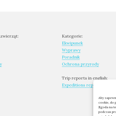
 zwierząt:
Kategorie:
Ekwipunek
Wyprawy
Poradnik
y
Ochrona przyrody
Trip reports in english:
Expeditions report
Aby zapewnić
cookie, do 
Zgoda na te
podczas prze