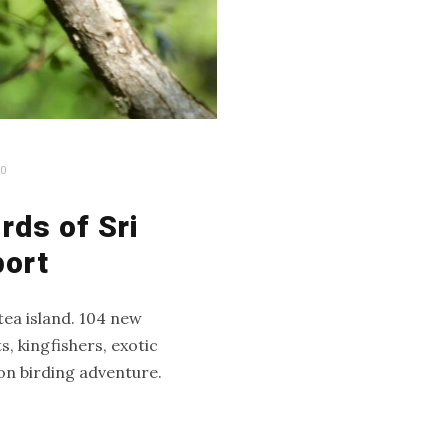
0
rds of Sri
port
tea island. 104 new
, kingfishers, exotic
lon birding adventure.