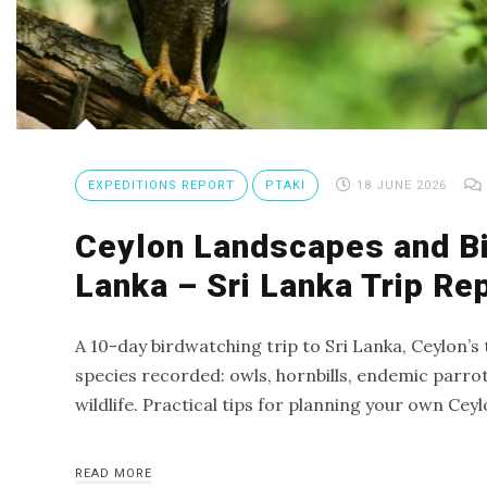
Trip
Report
Fuerteventura
–
Canary
Island
EXPEDITIONS REPORT
PTAKI
18 JUNE 2026
birding
Ceylon Landscapes and Bi
trip
Birds
Lanka – Sri Lanka Trip Re
of
Spain
A 10-day birdwatching trip to Sri Lanka, Ceylon’s 
–
species recorded: owls, hornbills, endemic parrots
birding
wildlife. Practical tips for planning your own Cey
trip
to
READ MORE
Catalonia