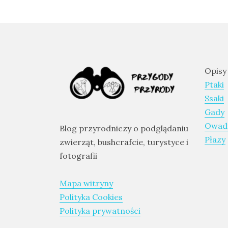
and
Aragon
Runde
–
The
Opisy
Bird
Ptaki
Island
Ssaki
–
Gady
an
Owad
Blog przyrodniczy o podglądaniu
excursion
Płazy
zwierząt, bushcrafcie, turystyce i
to
fotografii
Norway
Mapa witryny
Polityka Cookies
CATEGORIES
Polityka prywatności