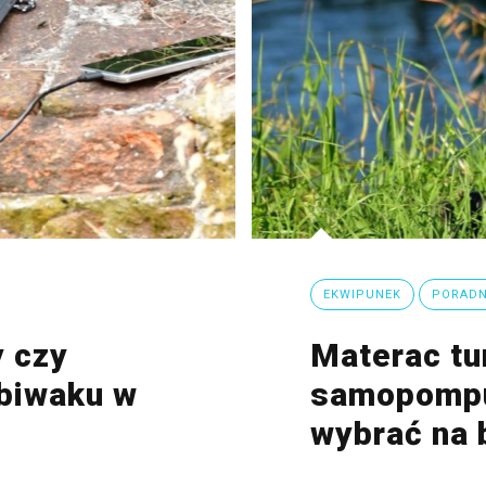
EKWIPUNEK
PORADN
y czy
Materac tu
 biwaku w
samopompu
wybrać na 