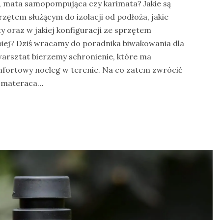
, mata samopompująca czy karimata? Jakie są
zętem służącym do izolacji od podłoża, jakie
y oraz w jakiej konfiguracji ze sprzętem
piej? Dziś wracamy do poradnika biwakowania dla
warsztat bierzemy schronienie, które ma
mfortowy nocleg w terenie. Na co zatem zwrócić
 materaca…