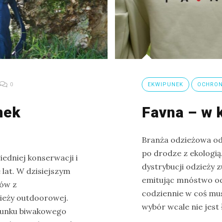
0
EKWIPUNEK
OCHRON
nek
Favna – w 
Branża odzieżowa od 
po drodze z ekologią.
edniej konserwacji i
dystrybucji odzieży z
lat. W dzisiejszym
emitując mnóstwo odp
mów z
codziennie w coś mus
ieży outdoorowej.
wybór wcale nie jest 
ipunku biwakowego