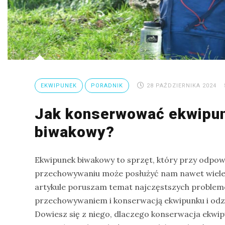
na
Sri
Lankę
–
raport
Wrona
EKWIPUNEK
PORADNIK
28 PAŹDZIERNIKA 2024
siwa
–
Jak konserwować ekwipu
jak
biwakowy?
wygląda,
co
Ekwipunek biwakowy to sprzęt, który przy odpowi
je
przechowywaniu może posłużyć nam nawet wiele 
i
artykule poruszam temat najczęstszych proble
ile
przechowywaniem i konserwacją ekwipunku i odz
żyje
Dowiesz się z niego, dlaczego konserwacja ekw
wrona?