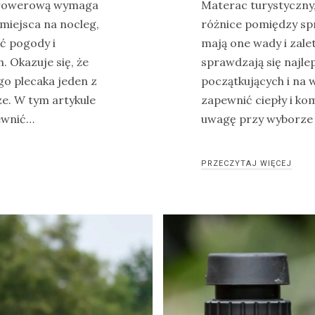
b rowerową wymaga
Materac turystyczny
miejsca na nocleg,
różnice pomiędzy spr
ć pogody i
mają one wady i zalet
 Okazuje się, że
sprawdzają się najle
go plecaka jeden z
początkujących i na 
e. W tym artykule
zapewnić ciepły i ko
ewnić…
uwagę przy wyborze
PRZECZYTAJ WIĘCEJ