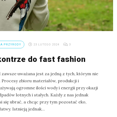
A PRZYRODY
23 LUTEGO 2024
3
kontrze do fast fashion
zawsze uważana jest za jedną z tych, którym nie
 Procesy zbioru materiałów, produkcji i
używają ogromne ilości wody i energii przy okazji
adów lotnych i stałych. Każdy z nas jednak
i się ubrać, a chcąc przy tym pozostać eko,
łatwy. Istnieją jednak…