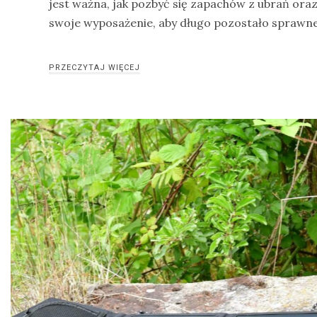
jest ważna, jak pozbyć się zapachów z ubrań or
Modraszka
swoje wyposażenie, aby długo pozostało sprawne
–
żółto-
PRZECZYTAJ WIĘCEJ
błękitny,
ptasi
symbol
waleczności
KATEGORIE
Ekwipunek
Gady
Ochrona
przyrody
Poradnik