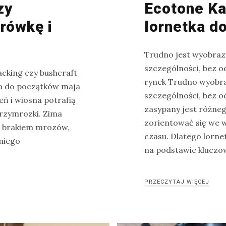
zy
Ecotone K
drówkę i
lornetka d
Trudno jest wyobraz
szczególności, bez 
acking czy bushcraft
rynek Trudno wyobra
ia do początków maja
szczególności, bez 
eń i wiosna potrafią
zasypany jest różne
przymrozki. Zima
zorientować się we w
e brakiem mrozów,
czasu. Dlatego lorn
dniego
na podstawie kluczo
PRZECZYTAJ WIĘCEJ