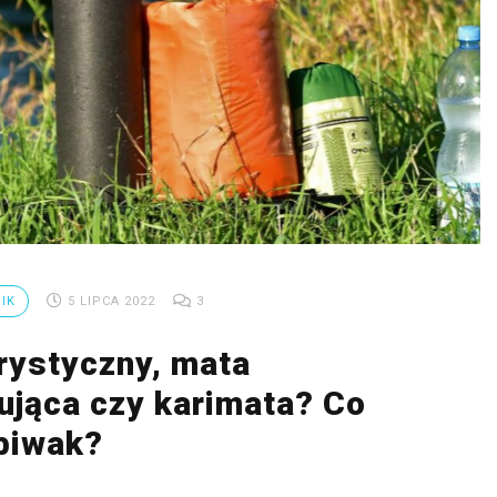
IK
5 LIPCA 2022
3
rystyczny, mata
jąca czy karimata? Co
biwak?