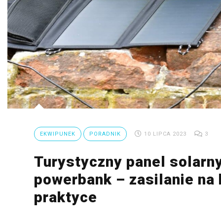
Ptaki
Ssaki
Wyprawy
TAGI
azja
bekasowate
EKWIPUNEK
PORADNIK
10 LIPCA 2023
3
birdwatching
Turystyczny panel solarn
biwak
powerbank – zasilanie na
bushcraft
praktyce
chruściele
czaplowate