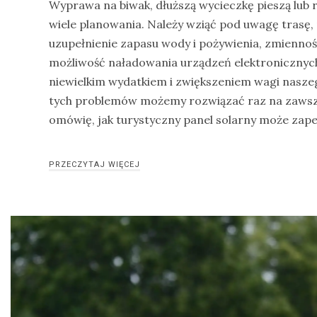
Wyprawa na biwak, dłuższą wycieczkę pieszą lu
drozdy
wiele planowania. Należy wziąć pod uwagę trasę, 
uzupełnienie zapasu wody i pożywienia, zmiennoś
dzięciołowate
możliwość naładowania urządzeń elektronicznych.
dzierżby
niewielkim wydatkiem i zwiększeniem wagi nasze
elektronika
tych problemów możemy rozwiązać raz na zawsz
turystyczna
omówię, jak turystyczny panel solarny może zap
gołębiowate
gps
PRZECZYTAJ WIĘCEJ
gryzonie