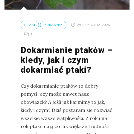
Ptaki
Ssaki
PTAKI
PORADNIK
29 STYCZNIA 2025
Wyprawy
1
Dokarmianie ptaków –
TAGI
kiedy, jak i czym
dokarmiać ptaki?
azja
bekasowate
Czy dokarmianie ptaków to dobry
birdwatching
pomysł, czy może nawet nasz
biwak
obowiązek? A jeśli już karmimy to jak,
kiedy i czym? Dziś postaram się rozwiać
bushcraft
wszelkie wasze wątpliwości. Z roku na
chruściele
rok ptaki mają coraz większe trudność
czaplowate