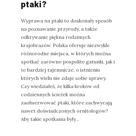
ptaki?
na
Sri
Wyprawa na ptaki to doskonały sposób
Lankę
na poznawanie przyrody, a także
–
odkrywanie piękna rodzimych
raport
krajobrazów. Polska oferuje niezwykle
Wrona
różnorodne miejsca, w których można
siwa
spotkać zarówno pospolite gatunki, jak i
–
te bardziej tajemnicze, o istnieniu
jak
których wielu nie zdaje sobie sprawy.
wygląda,
Czy wiedziałeś, że kilka kroków od
co
codziennych ścieżek można
je
zaobserwować ptaki, które zachwycają
i
nawet doświadczonych ornitologów?
ile
Aby takie spotkania były…
żyje
wrona?