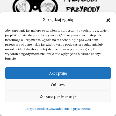
Zarządzaj zgodą
Aby zapewnić jak najlepsze wrażenia, korzystamy z technologii, takich
Blog przyrodniczy o podglądaniu zwierząt,
jak pliki cookie, do przechowywania i/lub uzyskiwania dostępu do
informacji o urządzeniu. Zgoda na te technologie pozwoli nam
bushcrafcie, turystyce i fotografii
przetwarzać dane, takie jak zachowanie podczas przeglądania lub
unikalne identyfikatory na tej stronie. Brak wyrażenia zgody lub
wycofanie zgody może niekorzystnie wpłynąć na niektóre cechy i
Mapa witryny
funkcje.
Polityka Cookies
Polityka prywatności
Akceptuję
Opisy zwierząt:
Odmów
Ptaki
Zobacz preferencje
Ssaki
Gady
Polityka cookies
Oświadczenie o prywatności
Owady