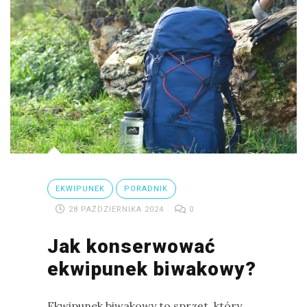
EKWIPUNEK
PORADNIK
28 PAŹDZIERNIKA 2024
0
Jak konserwować
ekwipunek biwakowy?
Ekwipunek biwakowy to sprzęt, który