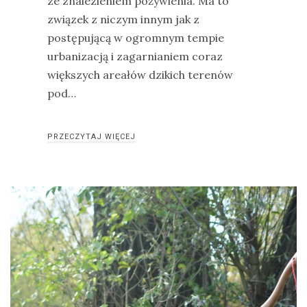
ze znalezieniem pożywienia. Ma to
związek z niczym innym jak z
drozdy
postępującą w ogromnym tempie
dzięciołowate
urbanizacją i zagarnianiem coraz
dzierżby
większych areałów dzikich terenów
pod…
elektronika
turystyczna
gołębiowate
PRZECZYTAJ WIĘCEJ
gps
gryzonie