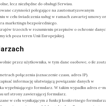
ne, lecz niezbędne do obsługi Serwisu.
mowane czynności polegające na zautomatyzowanym
niu w celu świadczenia usług w ramach zawartej umowy o
ora marketingu bezpośredniego.
rajów trzecich w rozumieniu przepisów o ochronie danyc
y ich poza teren Unii Europejskiej.
larzach
wolnie przez użytkownika, w tym dane osobowe, o ile zost
etrach połączenia (oznaczenie czasu, adres IP).
zapisać informację ułatwiającą powiązanie danych w
ka wypełniającego formularz. W takim wypadku adres e-ma
u url strony zawierającej formularz.
ane w celu wynikającym z funkcji konkretnego formularza