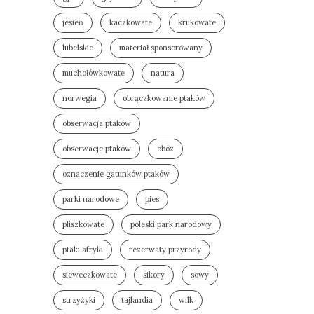
jesień
kaczkowate
krukowate
lubelskie
materiał sponsorowany
muchołówkowate
natura
norwegia
obrączkowanie ptaków
obserwacja ptaków
obserwacje ptaków
obóz
oznaczenie gatunków ptaków
parki narodowe
pies
pliszkowate
poleski park narodowy
ptaki afryki
rezerwaty przyrody
sieweczkowate
sikory
sowy
strzyżyki
tajlandia
wilk