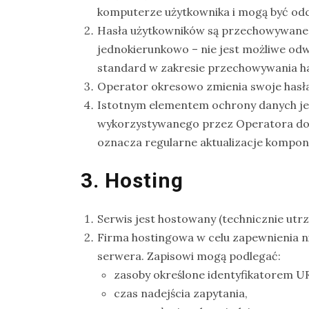
komputerze użytkownika i mogą być od
Modraszka
Hasła użytkowników są przechowywane w
–
jednokierunkowo – nie jest możliwe odw
żółto-
standard w zakresie przechowywania h
błękitny,
Operator okresowo zmienia swoje hasła
ptasi
Istotnym elementem ochrony danych jes
symbol
wykorzystywanego przez Operatora do 
waleczności
oznacza regularne aktualizacje kompo
3. Hosting
KATEGORIE
Ekwipunek
Serwis jest hostowany (technicznie ut
Gady
Firma hostingowa w celu zapewnienia n
serwera. Zapisowi mogą podlegać:
Ochrona
zasoby określone identyfikatorem UR
przyrody
czas nadejścia zapytania,
Poradnik