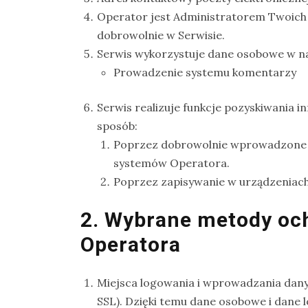
na
Operator jest Administratorem Twoich
Sri
dobrowolnie w Serwisie.
Lankę
Serwis wykorzystuje dane osobowe w na
–
Prowadzenie systemu komentarzy
raport
Serwis realizuje funkcje pozyskiwania i
Wrona
sposób:
siwa
Poprzez dobrowolnie wprowadzone 
–
systemów Operatora.
jak
Poprzez zapisywanie w urządzeniach 
wygląda,
co
2. Wybrane metody oc
je
Operatora
i
ile
żyje
Miejsca logowania i wprowadzania dany
wrona?
SSL). Dzięki temu dane osobowe i dane