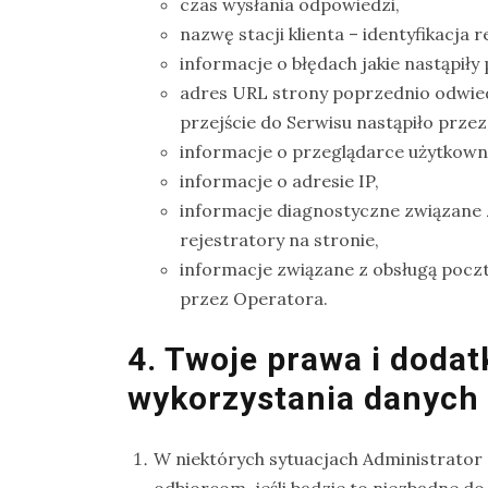
czas wysłania odpowiedzi,
Ptaki
nazwę stacji klienta – identyfikacja
informacje o błędach jakie nastąpiły 
Ssaki
adres URL strony poprzednio odwiedz
Wyprawy
przejście do Serwisu nastąpiło przez
informacje o przeglądarce użytkown
informacje o adresie IP,
TAGI
informacje diagnostyczne związane
rejestratory na stronie,
azja
informacje związane z obsługą poczt
bekasowate
przez Operatora.
birdwatching
4. Twoje prawa i doda
biwak
wykorzystania danych
bushcraft
chruściele
W niektórych sytuacjach Administrato
czaplowate