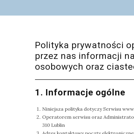
na
Zanzibar
Jak
zorganizować
krajową
Polityka prywatności o
wyprawę
przez nas informacji n
na
osobowych oraz ciastec
ptaki?
Cejlońskie
krajobrazy
1. Informacje ogólne
i
ptaki
Sri
Niniejsza polityka dotyczy Serwisu www
Lanki
Operatorem serwisu oraz Administrato
–
310 Lublin
wycieczka
Adres kontaktowy poczty elektroniczne