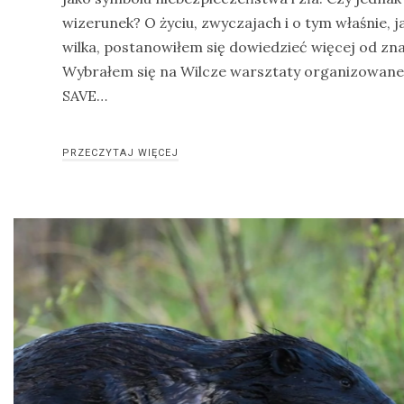
wizerunek? O życiu, zwyczajach i o tym właśnie, 
drozdy
wilka, postanowiłem się dowiedzieć więcej od zn
dzięciołowate
Wybrałem się na Wilcze warsztaty organizowane
dzierżby
SAVE…
elektronika
turystyczna
PRZECZYTAJ WIĘCEJ
gołębiowate
gps
gryzonie