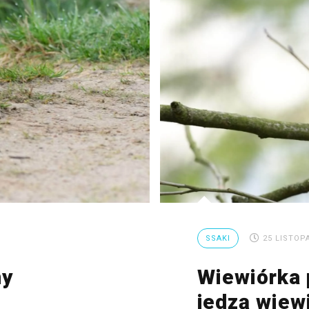
SSAKI
25 LISTOP
ny
Wiewiórka p
ą
jedzą wiew