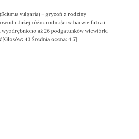
Sciurus vulgaris) – gryzoń z rodziny
owodu dużej różnorodności w barwie futra i
a wyodrębniono aż 26 podgatunków wiewiórki
ć[Głosów: 43 Średnia ocena: 4.5]