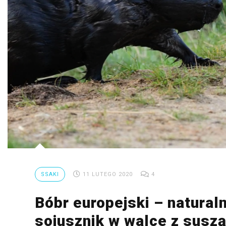
SSAKI
11 LUTEGO 2020
4
Bóbr europejski – natural
sojusznik w walce z susz