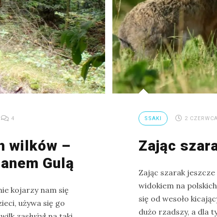
4
SSAKI
2 CZERWCA
ch wilków –
Zając szar
manem Gulą
Zając szarak jeszcze
widokiem na polskich 
nie kojarzy nam się
się od wesoło kicając
eci, używa się go
dużo rzadszy, a dla 
ilk zasłużył na taki