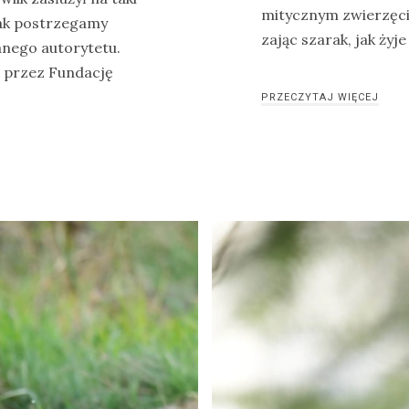
mitycznym zwierzęcie
jak postrzegamy
zając szarak, jak żyj
anego autorytetu.
 przez Fundację
PRZECZYTAJ WIĘCEJ