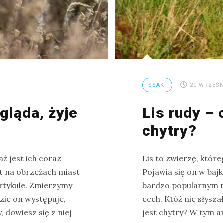
SSAKI
20 WRZEŚN
gląda, żyje
Lis rudy – 
chytry?
ż jest ich coraz
Lis to zwierzę, któr
et na obrzeżach miast
Pojawia się on w bajk
rtykule. Zmierzymy
bardzo popularnym m
zie on występuje,
cech. Któż nie słyszał
, dowiesz się z niej
jest chytry? W tym a