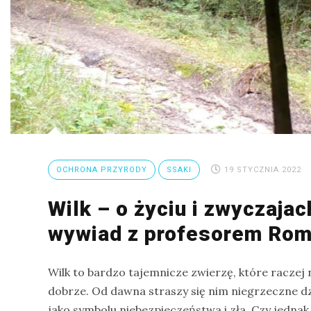
Ptaki
Ssaki
Wyprawy
TAGI
azja
OCHRONA PRZYRODY
SSAKI
19 STYCZNIA 2022
bekasowate
Wilk – o życiu i zwyczaja
birdwatching
wywiad z profesorem Ro
biwak
bushcraft
Wilk to bardzo tajemnicze zwierzę, które raczej 
chruściele
dobrze. Od dawna straszy się nim niegrzeczne dzi
czaplowate
jako symbolu niebezpieczeństwa i zła. Czy jednak w