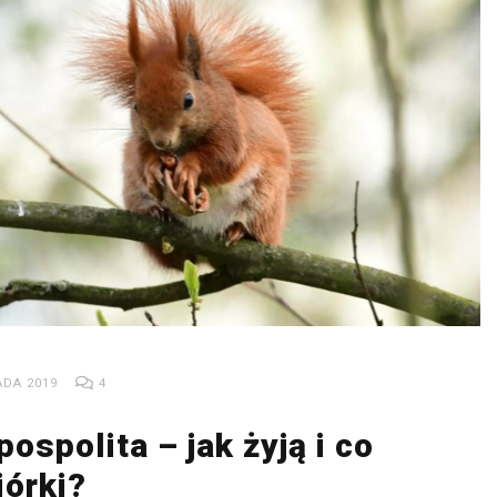
ADA 2019
4
ospolita – jak żyją i co
iórki?