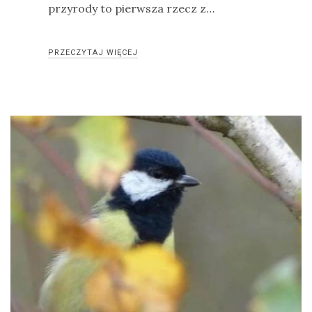
przyrody to pierwsza rzecz z…
Ptaki
Ssaki
PRZECZYTAJ WIĘCEJ
Wyprawy
TAGI
azja
bekasowate
birdwatching
biwak
bushcraft
chruściele
czaplowate