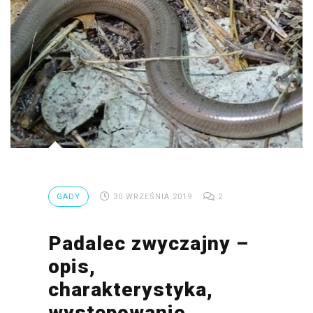
GADY
30 WRZEŚNIA 2019
2
Padalec zwyczajny –
opis,
charakterystyka,
występowanie