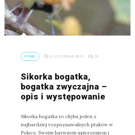
drozdy
dzięciołowate
dzierżby
elektronika
turystyczna
gołębiowate
PTAKI
6 LISTOPADA 2019
25
gps
Sikorka bogatka,
gryzonie
bogatka zwyczajna –
opis i występowanie
Sikorka bogatka to chyba jeden z
najbardziej rozpoznawalnych ptaków w
Polsce. Swoim barwnym upierzeniem i