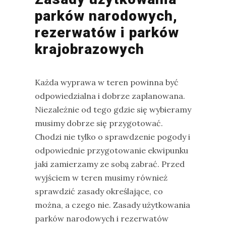
Modraszka
parków narodowych,
–
rezerwatów i parków
żółto-
krajobrazowych
błękitny,
ptasi
symbol
Każda wyprawa w teren powinna być
waleczności
odpowiedzialna i dobrze zaplanowana.
Niezależnie od tego gdzie się wybieramy
musimy dobrze się przygotować.
KATEGORIE
Chodzi nie tylko o sprawdzenie pogody i
odpowiednie przygotowanie ekwipunku
Ekwipunek
jaki zamierzamy ze sobą zabrać. Przed
Gady
wyjściem w teren musimy również
Ochrona
sprawdzić zasady określające, co
przyrody
można, a czego nie. Zasady użytkowania
parków narodowych i rezerwatów
Poradnik