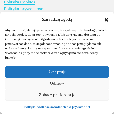
Polityka Cookies
Polityka prywatności
Zarządzaj zgodą
Opisy zwierząt:
Aby zapewnić jak najlepsze wrażenia, korzystamy z technologii, takich
Ptaki
jak pliki cookie, do przechowywania i/lub uzyskiwania dostępu do
Ssaki
informacji o urządzeniu. Zgoda na te technologie pozwoli nam
przetwarzać dane, takie jak zachowanie podczas przeglądania lub
Gady
unikalne identyfikatory na tej stronie. Brak wyrażenia zgody lub
Owady
wycofanie zgody może niekorzystnie wpłynąć na niektóre cechy i
funkcje.
Płazy
Akceptuję
Kategorie:
Ekwipunek
Odmów
Wyprawy
Zobacz preferencje
Poradnik
Ochrona przyrody
Polityka cookies
Oświadczenie o prywatności