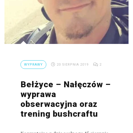
WYPRAWY
20 SIERPNIA 2019
2
Bełżyce – Nałęczów –
wyprawa
obserwacyjna oraz
trening bushcraftu