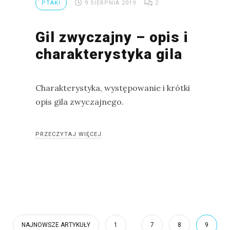
PTAKI
9 SIERPNIA 2019
2
Gil zwyczajny – opis i
charakterystyka gila
Charakterystyka, występowanie i krótki
opis gila zwyczajnego.
PRZECZYTAJ WIĘCEJ
NAJNOWSZE ARTYKUŁY
1
...
7
8
9