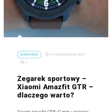
EKWIPUNEK
15 PAŹDZIERNIKA 2019
2
Zegarek sportowy –
Xiaomi Amazfit GTR –
dlaczego warto?
Xiaomi Amazfit GTR 47 mm – świetna