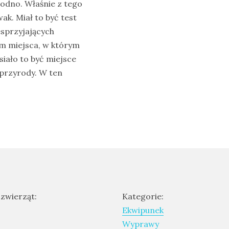
łodno. Właśnie z tego
k. Miał to być test
esprzyjających
m miejsca, w którym
iało to być miejsce
 przyrody. W ten
 zwierząt:
Kategorie:
Ekwipunek
Wyprawy