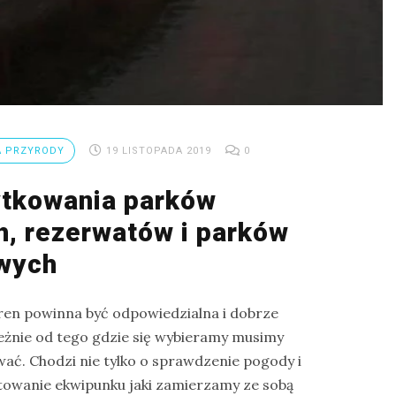
 PRZYRODY
19 LISTOPADA 2019
0
ytkowania parków
, rezerwatów i parków
wych
en powinna być odpowiedzialna i dobrze
eżnie od tego gdzie się wybieramy musimy
ać. Chodzi nie tylko o sprawdzenie pogody i
owanie ekwipunku jaki zamierzamy ze sobą