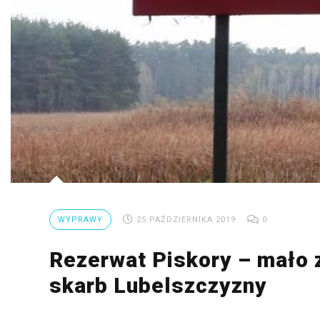
Ptaki
Ssaki
Wyprawy
TAGI
azja
bekasowate
birdwatching
WYPRAWY
25 PAŹDZIERNIKA 2019
0
biwak
Rezerwat Piskory – mało 
bushcraft
skarb Lubelszczyzny
chruściele
czaplowate