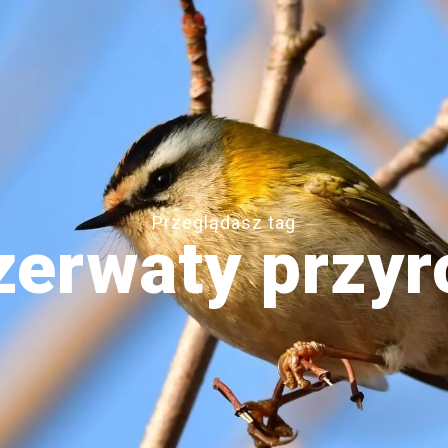
Przeglądasz tag
zerwaty przyr