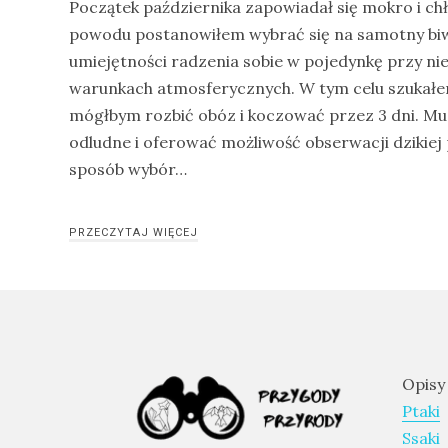
Początek października zapowiadał się mokro i ch
drozdy
powodu postanowiłem wybrać się na samotny biwa
umiejętności radzenia sobie w pojedynkę przy ni
dzięciołowate
warunkach atmosferycznych. W tym celu szukałe
dzierżby
mógłbym rozbić obóz i koczować przez 3 dni. Mus
elektronika
odludne i oferować możliwość obserwacji dzikiej
turystyczna
sposób wybór…
gołębiowate
gps
PRZECZYTAJ WIĘCEJ
gryzonie
Opisy
Ptaki
Ssaki