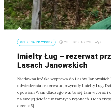
na
Sri
Lankę
–
raport
Wrona
OCHRONA PRZYRODY
28 SIERPNIA 2020
2
siwa
–
Imielty Ług – rezerwat pr
jak
Lasach Janowskich
wygląda,
co
Niedawna krótka wyprawa do Lasów Janowskich b
je
odwiedzenia rezerwatu przyrody Imielty Ług. Dziś
i
opowiem Wam dlaczego warto się tam wybrać i 
ile
na swojej ścieżce w tamtych rejonach. Oceń treś
żyje
ocena: 5]
wrona?