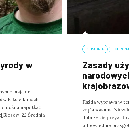
PORADNIK
OCHRONA
zyrody w
Zasady uż
narodowych
krajobrazo
yła okazją do
 w kilku zdaniach
Każda wyprawa w ter
co można napotkać
zaplanowana. Niezal
ć[Głosów: 22 Średnia
dobrze się przygotow
odpowiednie przygot