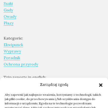
Ssaki
Ptaki
Gady
Ssaki
Owady
Wyprawy
Płazy
Kategorie:
TAGI
Ekwipunek
Wyprawy
azja
Poradnik
bekasowate
Ochrona przyrody
birdwatching
Trip reports in english:
biwak
Expeditions report
Zarządzaj zgodą
bushcraft
Aby zapewnić jak najlepsze wrażenia, korzystamy z technologii, takich
chruściele
Skontaktuj się ze mną
jak pliki cookie, do przechowywania i/lub uzyskiwania dostępu do
informacji o urządzeniu. Zgoda na te technologie pozwoli nam
Współpraca - kontakt
czaplowate
przetwarzać dane, takie jak zachowanie podczas przeglądania lub