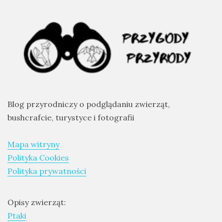
Modraszka
–
żółto-
błękitny,
ptasi
symbol
waleczności
Blog przyrodniczy o podglądaniu zwierząt,
bushcrafcie, turystyce i fotografii
KATEGORIE
Mapa witryny
Ekwipunek
Polityka Cookies
Gady
Polityka prywatności
Ochrona
przyrody
Opisy zwierząt:
Ptaki
Poradnik