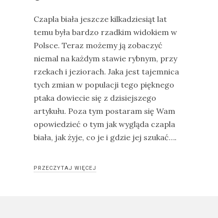
na
Czapla biała jeszcze kilkadziesiąt lat
Sri
temu była bardzo rzadkim widokiem w
Lankę
Polsce. Teraz możemy ją zobaczyć
–
niemal na każdym stawie rybnym, przy
raport
rzekach i jeziorach. Jaka jest tajemnica
Wrona
tych zmian w populacji tego pięknego
siwa
ptaka dowiecie się z dzisiejszego
–
artykułu. Poza tym postaram się Wam
jak
opowiedzieć o tym jak wygląda czapla
wygląda,
biała, jak żyje, co je i gdzie jej szukać….
co
je
PRZECZYTAJ WIĘCEJ
i
ile
żyje
wrona?