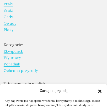
Ptaki
Ssaki
Gady
Owady
Płazy
Kategorie:
Ekwipunek
Wyprawy
Poradnik
Ochrona przyrody
Trip reports in english:
Expeditions report
Zarządzaj zgodą
Aby zapewnić jak najlepsze wrażenia, korzystamy z technologii, takich
Skontaktuj się ze mną
jak pliki cookie, do przechowywania i/lub uzyskiwania dostępu do