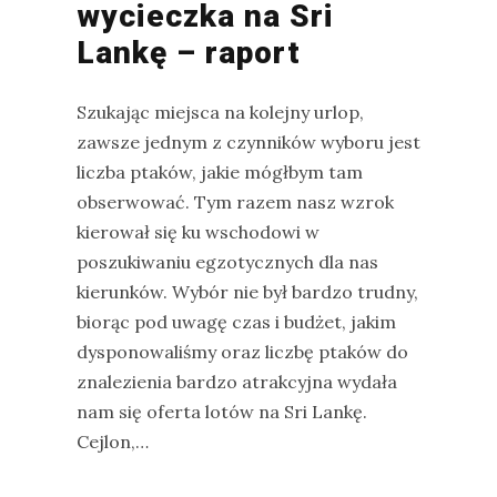
wycieczka na Sri
na
Lankę – raport
Sri
Lankę
Szukając miejsca na kolejny urlop,
–
zawsze jednym z czynników wyboru jest
raport
liczba ptaków, jakie mógłbym tam
Wrona
obserwować. Tym razem nasz wzrok
siwa
kierował się ku wschodowi w
–
poszukiwaniu egzotycznych dla nas
jak
kierunków. Wybór nie był bardzo trudny,
wygląda,
biorąc pod uwagę czas i budżet, jakim
co
dysponowaliśmy oraz liczbę ptaków do
je
znalezienia bardzo atrakcyjna wydała
i
nam się oferta lotów na Sri Lankę.
ile
Cejlon,…
żyje
wrona?