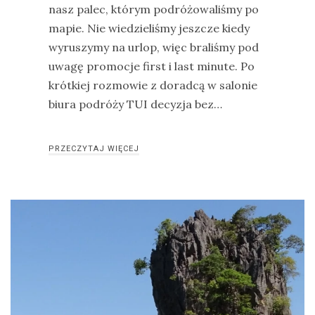
nasz palec, którym podróżowaliśmy po
drozdy
mapie. Nie wiedzieliśmy jeszcze kiedy
wyruszymy na urlop, więc braliśmy pod
dzięciołowate
uwagę promocje first i last minute. Po
dzierżby
krótkiej rozmowie z doradcą w salonie
elektronika
biura podróży TUI decyzja bez…
turystyczna
gołębiowate
PRZECZYTAJ WIĘCEJ
gps
gryzonie