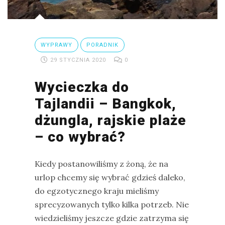
Ptaki
Ssaki
WYPRAWY
PORADNIK
Wyprawy
29 STYCZNIA 2020
0
Wycieczka do
TAGI
Tajlandii – Bangkok,
azja
dżungla, rajskie plaże
bekasowate
– co wybrać?
birdwatching
Kiedy postanowiliśmy z żoną, że na
biwak
urlop chcemy się wybrać gdzieś daleko,
bushcraft
do egzotycznego kraju mieliśmy
sprecyzowanych tylko kilka potrzeb. Nie
chruściele
wiedzieliśmy jeszcze gdzie zatrzyma się
czaplowate