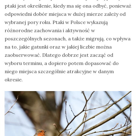
ptaki jest określenie, kiedy ma się ona odbyć, ponieważ
drozdy
odpowiedni dobór miejsca w dużej mierze zależy od
dzięciołowate
wybranej pory roku. Ptaki w Polsce wykazują
różnorodne zachowania i aktywność w
dzierżby
poszczególnych sezonach, a także migrują, co wpływa
elektronika
na to, jakie gatunki oraz w jakiej liczbie można
turystyczna
zaobserwować. Dlatego dobrze jest zacząć od
gołębiowate
wyboru terminu, a dopiero potem dopasować do
gps
niego miejsca szczególnie atrakcyjne w danym
okresie.
gryzonie