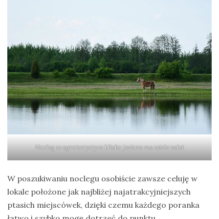
Nocleg w agroturystyce blisko jeziora ma wiele zalet
W poszukiwaniu noclegu osobiście zawsze celuję w
lokale położone jak najbliżej najatrakcyjniejszych
ptasich miejscówek, dzięki czemu każdego poranka
łatwo i szybko mogę dotrzeć do punktu