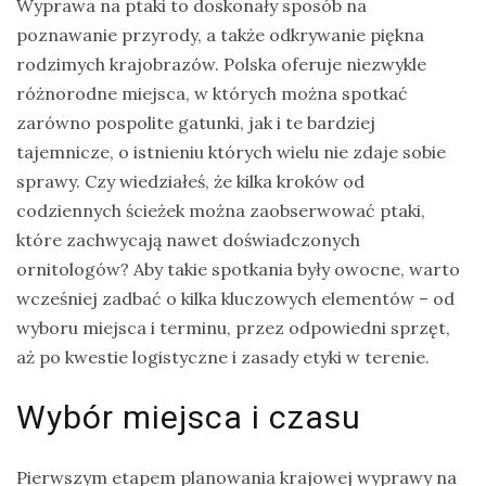
Wyprawa na ptaki to doskonały sposób na
Ptaki
poznawanie przyrody, a także odkrywanie piękna
rodzimych krajobrazów. Polska oferuje niezwykle
Ssaki
różnorodne miejsca, w których można spotkać
Wyprawy
zarówno pospolite gatunki, jak i te bardziej
tajemnicze, o istnieniu których wielu nie zdaje sobie
sprawy. Czy wiedziałeś, że kilka kroków od
TAGI
codziennych ścieżek można zaobserwować ptaki,
które zachwycają nawet doświadczonych
azja
ornitologów? Aby takie spotkania były owocne, warto
bekasowate
wcześniej zadbać o kilka kluczowych elementów – od
birdwatching
wyboru miejsca i terminu, przez odpowiedni sprzęt,
aż po kwestie logistyczne i zasady etyki w terenie.
biwak
bushcraft
Wybór miejsca i czasu
chruściele
Pierwszym etapem planowania krajowej wyprawy na
czaplowate