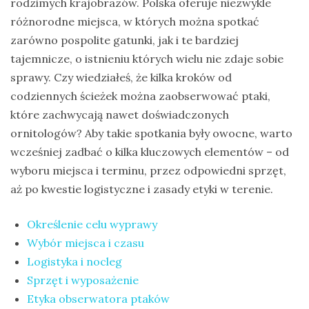
rodzimych krajobrazów. Polska oferuje niezwykle
na
różnorodne miejsca, w których można spotkać
Sri
zarówno pospolite gatunki, jak i te bardziej
Lankę
tajemnicze, o istnieniu których wielu nie zdaje sobie
–
sprawy. Czy wiedziałeś, że kilka kroków od
raport
codziennych ścieżek można zaobserwować ptaki,
Wrona
które zachwycają nawet doświadczonych
siwa
ornitologów? Aby takie spotkania były owocne, warto
–
wcześniej zadbać o kilka kluczowych elementów – od
jak
wyboru miejsca i terminu, przez odpowiedni sprzęt,
wygląda,
aż po kwestie logistyczne i zasady etyki w terenie.
co
Określenie celu wyprawy
je
Wybór miejsca i czasu
i
Logistyka i nocleg
ile
Sprzęt i wyposażenie
żyje
Etyka obserwatora ptaków
wrona?