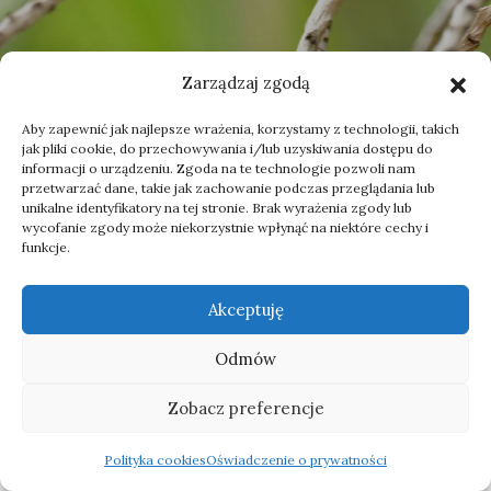
Zarządzaj zgodą
Aby zapewnić jak najlepsze wrażenia, korzystamy z technologii, takich
Następny
jak pliki cookie, do przechowywania i/lub uzyskiwania dostępu do
Ptaki Afryki wschodniej - ptasia
informacji o urządzeniu. Zgoda na te technologie pozwoli nam
wyprawa na Zanzibar
przetwarzać dane, takie jak zachowanie podczas przeglądania lub
unikalne identyfikatory na tej stronie. Brak wyrażenia zgody lub
wycofanie zgody może niekorzystnie wpłynąć na niektóre cechy i
funkcje.
Akceptuję
Odmów
Zobacz preferencje
Polityka cookies
Oświadczenie o prywatności
To też Ci się spodoba