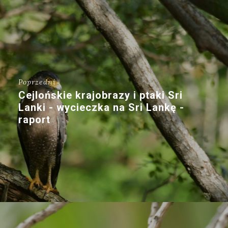
Poprzedni
Cejlońskie krajobrazy i ptaki Sri
Lanki - wycieczka na Sri Lankę -
raport