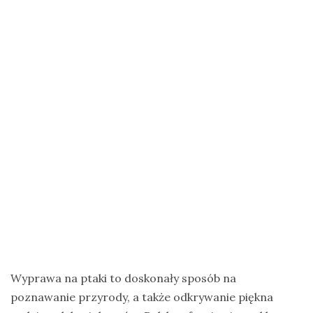
na
Zanzibar
Jak
zorganizować
krajową
wyprawę
na
ptaki?
Cejlońskie
krajobrazy
i
ptaki
Sri
Lanki
Wyprawa na ptaki to doskonały sposób na
–
poznawanie przyrody, a także odkrywanie piękna
wycieczka