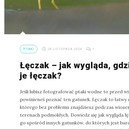
na
Sri
Lankę
–
raport
Wrona
PTAKI
28 LISTOPADA 2024
1
siwa
–
Łęczak – jak wygląda, gdzi
jak
je łęczak?
wygląda,
co
Jeśli lubisz fotografować ptaki wodne to przed w
je
powinieneś poznać ten gatunek. Łęczak to łatwy 
i
którego bez problemu znajdziesz podczas wiose
ile
terenach podmokłych. Dowiedz się jak wygląda łę
żyje
go spośród innych gatunków, do których jest ba
wrona?