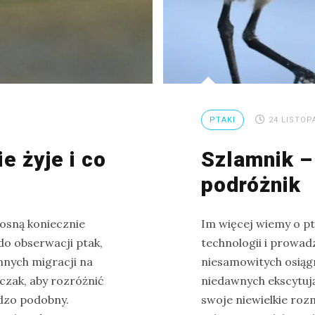
PTAKI
24 LISTOP
e żyje i co
Szlamnik 
podróżnik
iosną koniecznie
Im więcej wiemy o pt
do obserwacji ptak,
technologii i prowad
nnych migracji na
niesamowitych osiąg
czak, aby rozróżnić
niedawnych ekscytując
rdzo podobny.
swoje niewielkie roz