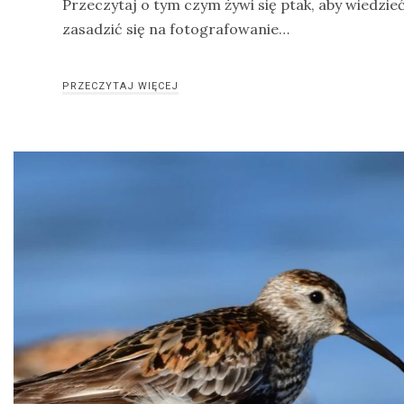
Przeczytaj o tym czym żywi się ptak, aby wiedzieć
Modraszka
zasadzić się na fotografowanie…
–
żółto-
PRZECZYTAJ WIĘCEJ
błękitny,
ptasi
symbol
waleczności
KATEGORIE
Ekwipunek
Gady
Ochrona
przyrody
Poradnik