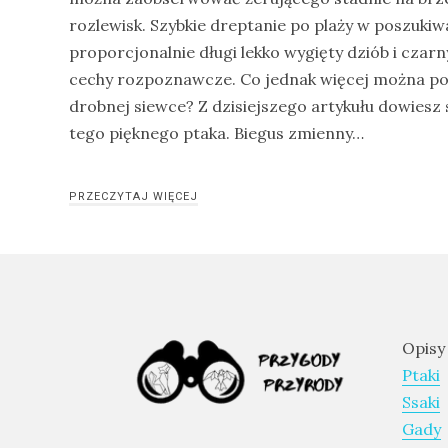
rozlewisk. Szybkie dreptanie po plaży w poszukiw
drozdy
proporcjonalnie długi lekko wygięty dziób i czarn
dzięciołowate
cechy rozpoznawcze. Co jednak więcej można pow
dzierżby
drobnej siewce? Z dzisiejszego artykułu dowiesz 
tego pięknego ptaka. Biegus zmienny…
elektronika
turystyczna
gołębiowate
PRZECZYTAJ WIĘCEJ
gps
gryzonie
Opisy
Ptaki
Ssaki
Gady