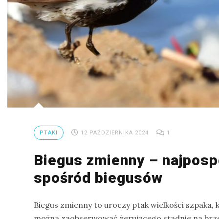
Ptaki
Ssaki
Wyprawy
TAGI
azja
bekasowate
PTAKI
12 PAŹDZIERNIKA 2024
1
birdwatching
Biegus zmienny – najposp
biwak
spośród biegusów
bushcraft
chruściele
Biegus zmienny to uroczy ptak wielkości szpaka,
czaplowate
można zaobserwować żerującego stadnie na brze