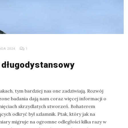
ADA 2024
1
– długodystansowy
akach, tym bardziej nas one zadziwiają. Rozwój
zone badania dają nam coraz więcej informacji o
nięciach skrzydlatych stworzeń. Bohaterem
ych odkryć był szlamnik. Ptak, który jak na
miary migruje na ogromne odległości kilka razy w