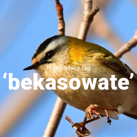
Przeglądasz tag
‘bekasowate’