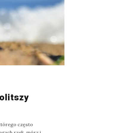
olitszy
 którego często
gach rzek, mórz i