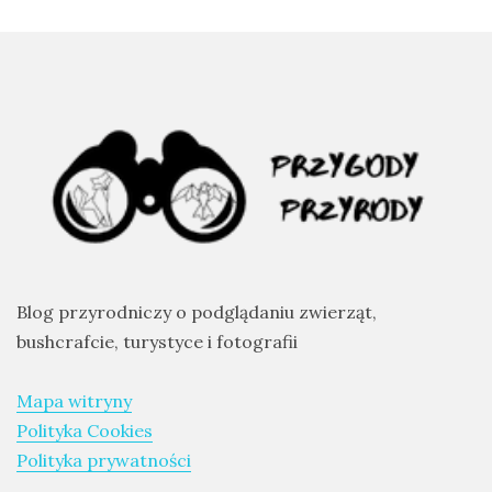
Ptaki
Ssaki
Wyprawy
TAGI
azja
bekasowate
Blog przyrodniczy o podglądaniu zwierząt,
birdwatching
bushcrafcie, turystyce i fotografii
biwak
Mapa witryny
bushcraft
Polityka Cookies
chruściele
Polityka prywatności
czaplowate