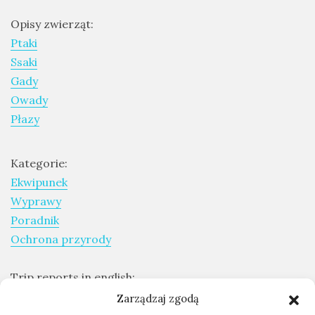
drozdy
Opisy zwierząt:
Ptaki
dzięciołowate
Ssaki
dzierżby
Gady
elektronika
Owady
turystyczna
Płazy
gołębiowate
gps
Kategorie:
Ekwipunek
gryzonie
Wyprawy
Poradnik
Ochrona przyrody
Trip reports in english:
Expeditions report
Zarządzaj zgodą