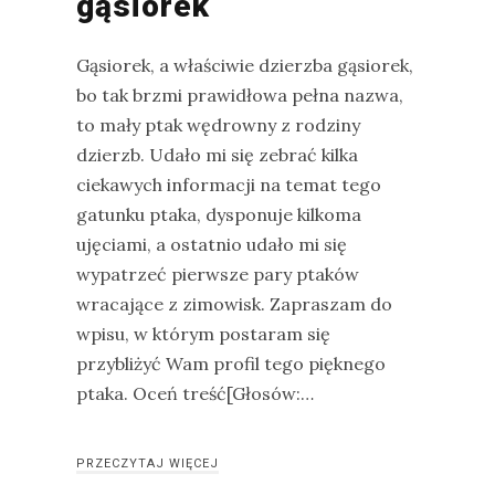
gąsiorek
Modraszka
–
Gąsiorek, a właściwie dzierzba gąsiorek,
żółto-
bo tak brzmi prawidłowa pełna nazwa,
błękitny,
to mały ptak wędrowny z rodziny
ptasi
dzierzb. Udało mi się zebrać kilka
symbol
ciekawych informacji na temat tego
waleczności
gatunku ptaka, dysponuje kilkoma
ujęciami, a ostatnio udało mi się
wypatrzeć pierwsze pary ptaków
KATEGORIE
wracające z zimowisk. Zapraszam do
wpisu, w którym postaram się
Ekwipunek
przybliżyć Wam profil tego pięknego
Gady
ptaka. Oceń treść[Głosów:…
Ochrona
przyrody
PRZECZYTAJ WIĘCEJ
Poradnik