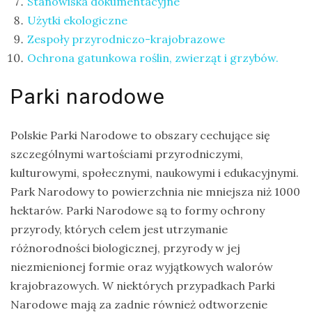
Stanowiska dokumentacyjne
Ptaki
Użytki ekologiczne
Zespoły przyrodniczo-krajobrazowe
Ssaki
Ochrona gatunkowa roślin, zwierząt i grzybów.
Wyprawy
Parki narodowe
TAGI
Polskie Parki Narodowe to obszary cechujące się
szczególnymi wartościami przyrodniczymi,
azja
kulturowymi, społecznymi, naukowymi i edukacyjnymi.
bekasowate
Park Narodowy to powierzchnia nie mniejsza niż 1000
birdwatching
hektarów. Parki Narodowe są to formy ochrony
przyrody, których celem jest utrzymanie
biwak
różnorodności biologicznej, przyrody w jej
bushcraft
niezmienionej formie oraz wyjątkowych walorów
chruściele
krajobrazowych. W niektórych przypadkach Parki
Narodowe mają za zadnie również odtworzenie
czaplowate