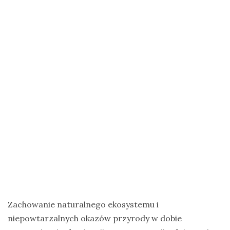
na
Zanzibar
Jak
zorganizować
krajową
wyprawę
na
ptaki?
Cejlońskie
krajobrazy
i
ptaki
Sri
Lanki
Zachowanie naturalnego ekosystemu i
–
niepowtarzalnych okazów przyrody w dobie
wycieczka