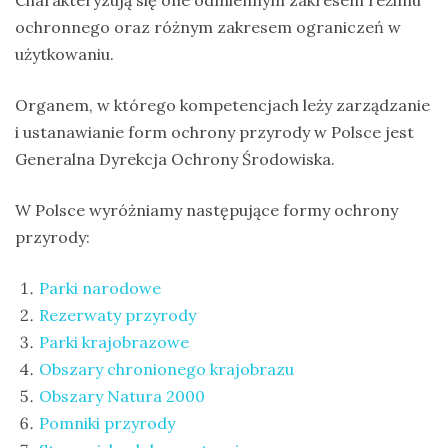
Charakteryzują się one odmiennym zakresem reżimu
Modraszka
ochronnego oraz różnym zakresem ograniczeń w
–
użytkowaniu.
żółto-
błękitny,
Organem, w którego kompetencjach leży zarządzanie
ptasi
i ustanawianie form ochrony przyrody w Polsce jest
symbol
Generalna Dyrekcja Ochrony Środowiska.
waleczności
W Polsce wyróżniamy następujące formy ochrony
przyrody:
KATEGORIE
Parki narodowe
Ekwipunek
Rezerwaty przyrody
Gady
Parki krajobrazowe
Obszary chronionego krajobrazu
Ochrona
Obszary Natura 2000
przyrody
Pomniki przyrody
Poradnik