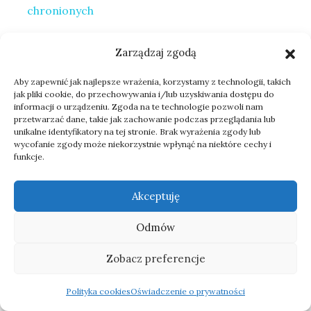
chronionych
Formy ochrony przyrody – przydatne linki
Zarządzaj zgodą
Geoserwis Generalnej Dyrekcji Ochrony Przyrody
Aby zapewnić jak najlepsze wrażenia, korzystamy z technologii, takich
jak pliki cookie, do przechowywania i/lub uzyskiwania dostępu do
– bardzo przydatna mapa prezentująca lokalizacje
informacji o urządzeniu. Zgoda na te technologie pozwoli nam
wszystkich powyższych form ochrony przyrody
przetwarzać dane, takie jak zachowanie podczas przeglądania lub
unikalne identyfikatory na tej stronie. Brak wyrażenia zgody lub
Obszary Natura 2000
wraz z wyszukiwarką
wycofanie zgody może niekorzystnie wpłynąć na niektóre cechy i
terenów występowania rzadkich gatunków
funkcje.
zwierząt i roślin
Polska czerwona księga zwierząt – co to takiego?
Akceptuję
Odmów
Zobacz preferencje
Polityka cookies
Oświadczenie o prywatności
OSTATNIE WPISY