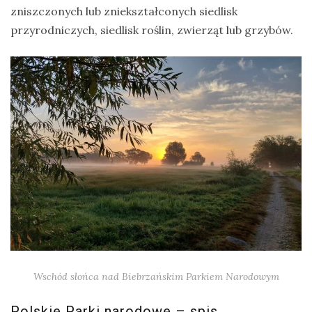
zniszczonych lub zniekształconych siedlisk
drozdy
przyrodniczych, siedlisk roślin, zwierząt lub grzybów.
dzięciołowate
dzierżby
elektronika
turystyczna
gołębiowate
gps
gryzonie
Wschód słońca nad Biebrzańskim Parkiem Narodowym
Polskie Parki narodowe – spis