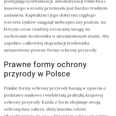
postępującej urbanizacji, automatyzacji rolnictwa i
na
masowego wzrostu przemysłu jest bardzo trudnym
Sri
zadaniem. Kapitalizm i jego doktryna ciągłego
Lankę
wzrostu zysków osiągnął niebezpieczny poziom, na
–
którym coraz rzadziej zwracamy uwagę na
raport
zachowanie środowiska w niezmienionym stanie. Aby
Wrona
zapobiec całkowitej degradacji środowiska
siwa
ustanowiono prawne formy ochrony przyrody.
–
Prawne formy ochrony
jak
wygląda,
przyrody w Polsce
co
je
Polskie formy ochrony przyrody bazują w oparciu o
i
podstawy naukowe i wieloletnią praktykę krajowej
ile
ochrony przyrody. Każda z form obejmuje swoją
żyje
ochroną inny zakres, służy innemu celowi.
wrona?