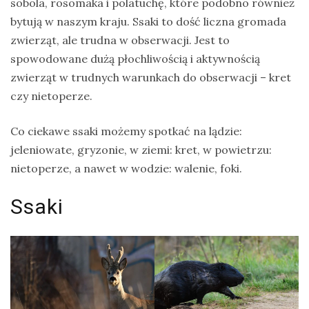
sobola, rosomaka i polatuchę, które podobno również
na
bytują w naszym kraju. Ssaki to dość liczna gromada
Sri
zwierząt, ale trudna w obserwacji. Jest to
Lankę
spowodowane dużą płochliwością i aktywnością
–
zwierząt w trudnych warunkach do obserwacji – kret
raport
czy nietoperze.
Wrona
Co ciekawe ssaki możemy spotkać na lądzie:
siwa
jeleniowate, gryzonie, w ziemi: kret, w powietrzu:
–
nietoperze, a nawet w wodzie: walenie, foki.
jak
wygląda,
Ssaki
co
je
i
ile
żyje
wrona?