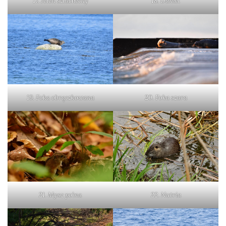
17. Jeleń szlachetny
18. Daniel
19. Foka obrączkowana
20. Foka szara
21. Mysz polna
22. Nutria