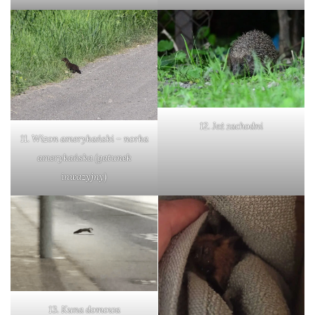
drozdy
dzięciołowate
dzierżby
elektronika
turystyczna
12. Jeż zachodni
gołębiowate
11. Wizon amerykański – norka
amerykańska (gatunek
gps
inwazyjny)
gryzonie
13. Kuna domowa