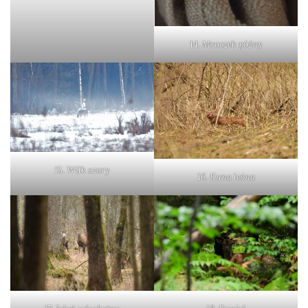
14. Mroczek późny
15. Wilk szary
16. Kuna leśna