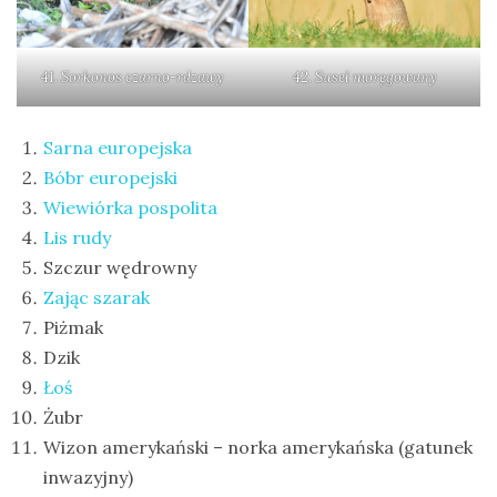
41. Sorkonos czarno-rdzawy
42. Suseł moręgowany
Sarna europejska
Bóbr europejski
Wiewiórka pospolita
Lis rudy
Szczur wędrowny
Zając szarak
Piżmak
Dzik
Łoś
Żubr
Wizon amerykański – norka amerykańska (gatunek
inwazyjny)