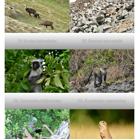
37. Kozica tatrzańska
38. Świstak tatrzański
39. Gerezanka trójbarwna
40. Koczkodan czarnosiwy