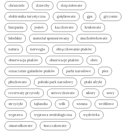
chruściele
dzierżby
dzięciołowate
elektronika turystyczna
gołębiowate
gps
gryzonie
hiszpania
jesień
kaczkowate
krukowate
lubelskie
materiał sponsorowany
muchołówkowate
natura
norwegia
obrączkowanie ptaków
obserwacja ptaków
obserwacje ptaków
obóz
oznaczenie gatunków ptaków
parki narodowe
pies
pliszkowate
poleski park narodowy
ptaki afryki
rezerwaty przyrody
sieweczkowate
sikory
sowy
strzyżyki
tajlandia
wilk
wiosna
wróblowe
wyprawa
wyprawa ornitologiczna
wędrówka
zimorodkowate
łuszczakowate