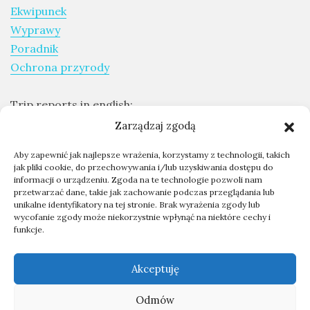
Ekwipunek
Wyprawy
Poradnik
Ochrona przyrody
Trip reports in english:
Expeditions report
Zarządzaj zgodą
Aby zapewnić jak najlepsze wrażenia, korzystamy z technologii, takich
Skontaktuj się ze mną
jak pliki cookie, do przechowywania i/lub uzyskiwania dostępu do
informacji o urządzeniu. Zgoda na te technologie pozwoli nam
Współpraca - kontakt
przetwarzać dane, takie jak zachowanie podczas przeglądania lub
O mnie
unikalne identyfikatory na tej stronie. Brak wyrażenia zgody lub
wycofanie zgody może niekorzystnie wpłynąć na niektóre cechy i
funkcje.
kontakt@przygodyprzyrody.pl
Akceptuję
Odmów
2026
PRZYGODY PRZYRODY - BLOG