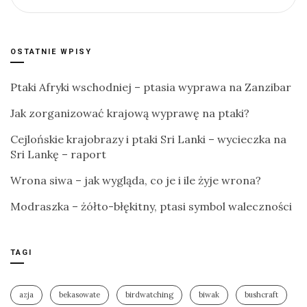
OSTATNIE WPISY
Ptaki Afryki wschodniej – ptasia wyprawa na Zanzibar
Jak zorganizować krajową wyprawę na ptaki?
Cejlońskie krajobrazy i ptaki Sri Lanki – wycieczka na
Sri Lankę – raport
Wrona siwa – jak wygląda, co je i ile żyje wrona?
Modraszka – żółto-błękitny, ptasi symbol waleczności
TAGI
azja
bekasowate
birdwatching
biwak
bushcraft