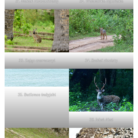
31. Makak rozczochrany
32. Wiewiórka cejlońska
33. Zając czarnoszyi
34. Szakal złocisty
35. Butlonos indyjski
36. Jeleń Aksi