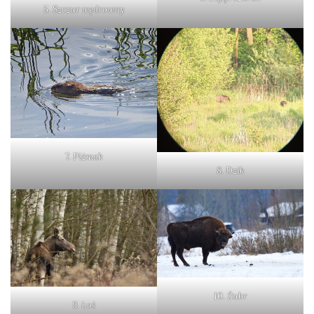
5. Szczur wędrowny
Ptaki
Ssaki
Wyprawy
TAGI
7. Piżmak
azja
8. Dzik
bekasowate
birdwatching
biwak
bushcraft
chruściele
10. Żubr
9. Łoś
czaplowate