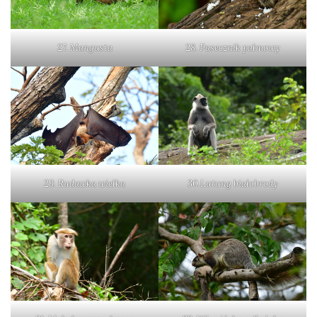
27. Mangusta
28. Pasecznik palmowy
29. Rudawka wielka
30.Lutung białobrody