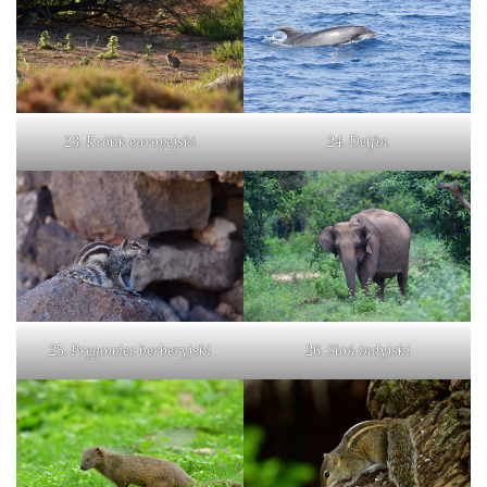
23. Królik europejski
24. Delfin
25. Pręgowiec berberyjski
26. Słoń indyjski