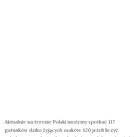
na
Zanzibar
Jak
zorganizować
krajową
wyprawę
na
ptaki?
Cejlońskie
krajobrazy
i
ptaki
Sri
Lanki
Aktualnie na terenie Polski możemy spotkać 117
–
gatunków dziko żyjących ssaków. 120 jeżeli liczyć
wycieczka