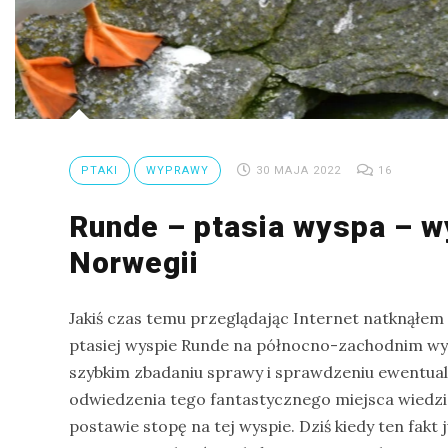
na
Sri
Lankę
–
raport
Wrona
PTAKI
WYPRAWY
30 MAJA 2022
16
siwa
–
Runde – ptasia wyspa – 
jak
Norwegii
wygląda,
co
Jakiś czas temu przeglądając Internet natknąłem 
je
ptasiej wyspie Runde na północno-zachodnim wy
i
szybkim zbadaniu sprawy i sprawdzeniu ewentua
ile
odwiedzenia tego fantastycznego miejsca wiedzia
żyje
postawie stopę na tej wyspie. Dziś kiedy ten fakt 
wrona?