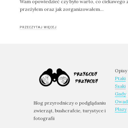
Wam opowiedzieć czy było warto, co ciekawego 
Modraszka
przeżyłem oraz jak zorganizowałem…
–
żółto-
PRZECZYTAJ WIĘCEJ
błękitny,
ptasi
symbol
waleczności
Opisy
KATEGORIE
Ptaki
Ssaki
Ekwipunek
Gady
Gady
Owad
Blog przyrodniczy o podglądaniu
Ochrona
Płazy
zwierząt, bushcrafcie, turystyce i
przyrody
fotografii
Poradnik