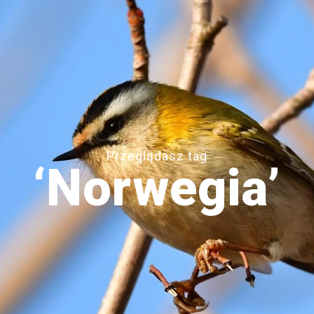
Przeglądasz tag
‘Norwegia’