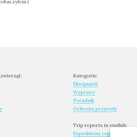
zobaczyłem i
 zwierząt:
Kategorie:
Ekwipunek
Wyprawy
Poradnik
y
Ochrona przyrody
Trip reports in english:
Expeditions report