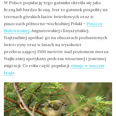
W Polsce populację tego gatunku określa się jako
liczną lub bardzo liczną. Jest to gatunek pospolity na
terenach górskich lasów świerkowych oraz w
puszczach północno-wschodniej Polski –
Puszczy
Białowieskiej
, Augustowskiej i Knyszyńskiej.
Najtrudniej spotkać go na obszarach pozbawionych
świerczyny oraz w lasach na wysokości
przekraczającej 1500 metrów nad poziomem morza.
Najliczniej spotykany podczas wiosennej i jesiennej
migracji. Co roku część populacji
zimuje w naszym
kraju
.