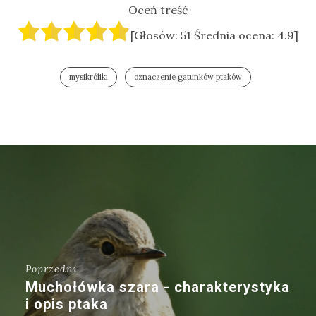
Oceń treść
[Głosów:
51
Średnia ocena:
4.9
]
mysikróliki
oznaczenie gatunków ptaków
Poprzedni
Muchołówka szara - charakterystyka
i opis ptaka