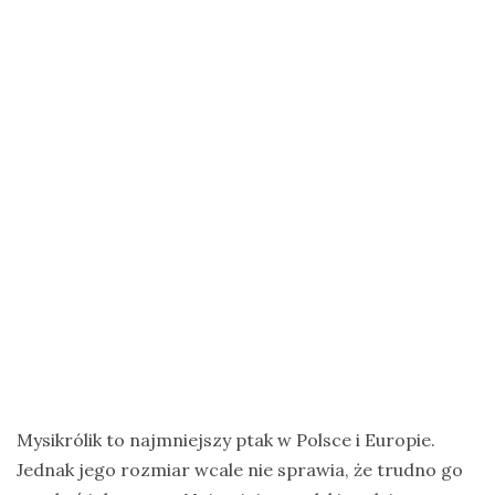
na
Zanzibar
Jak
zorganizować
krajową
wyprawę
na
ptaki?
Cejlońskie
krajobrazy
i
ptaki
Sri
Lanki
Mysikrólik to najmniejszy ptak w Polsce i Europie.
–
Jednak jego rozmiar wcale nie sprawia, że trudno go
wycieczka