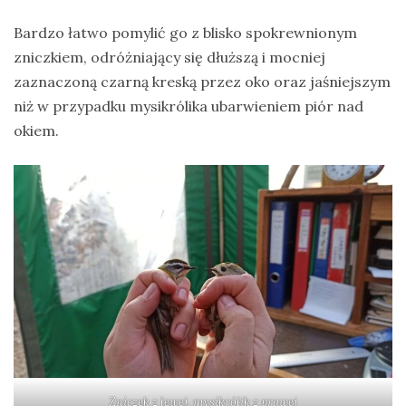
drozdy
Bardzo łatwo pomylić go z blisko spokrewnionym
zniczkiem, odróżniający się dłuższą i mocniej
dzięciołowate
zaznaczoną czarną kreską przez oko oraz jaśniejszym
dzierżby
niż w przypadku mysikrólika ubarwieniem piór nad
elektronika
okiem.
turystyczna
gołębiowate
gps
gryzonie
Zniczek z lewej, mysikrólik z prawej