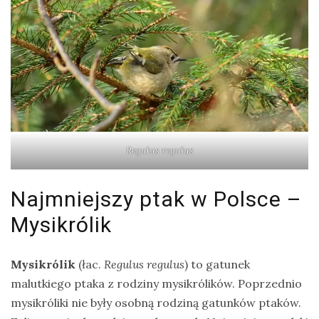
Modraszka
–
żółto-
błękitny,
ptasi
symbol
waleczności
Regulus regulus
KATEGORIE
Najmniejszy ptak w Polsce –
Ekwipunek
Mysikrólik
Gady
Mysikrólik
(łac.
Regulus regulus
) to gatunek
Ochrona
malutkiego ptaka z rodziny mysikrólików. Poprzednio
przyrody
mysikróliki nie były osobną rodziną gatunków ptaków.
Poradnik