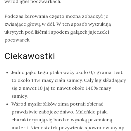
wśród igieł poczwarkach.
Podczas żerowania często można zobaczyć je
zwisające głową w dół. W ten sposób wyszukują
ukrytych pod liśćmi i spodem gałązek jajeczek i
poczwarek.
Ciekawostki
Jedno jajko tego ptaka waży około 0,7 grama. Jest
to około 14% masy ciała samicy. Cały lęg składający
się z nawet 10 jaj to nawet około 140% masy
samicy.
Wśród mysikrólików zima potrafi zbierać
prawdziwie zabójcze żniwo. Maleńkie ptaki
charakteryzują się bardzo wysoką przemianą
materii. Niedostatek pożywienia spowodowany np.