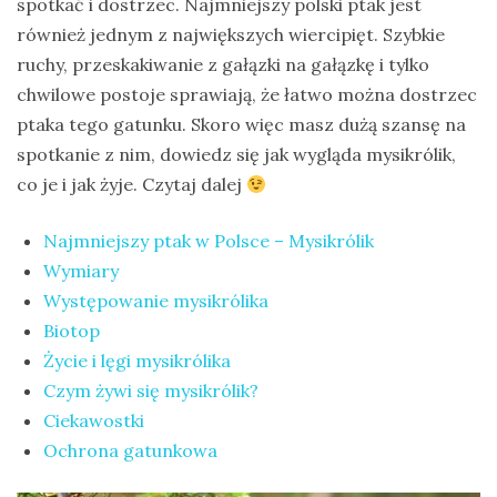
spotkać i dostrzec. Najmniejszy polski ptak jest
na
również jednym z największych wiercipięt. Szybkie
Sri
ruchy, przeskakiwanie z gałązki na gałązkę i tylko
Lankę
chwilowe postoje sprawiają, że łatwo można dostrzec
–
ptaka tego gatunku. Skoro więc masz dużą szansę na
raport
spotkanie z nim, dowiedz się jak wygląda mysikrólik,
Wrona
co je i jak żyje. Czytaj dalej
siwa
Najmniejszy ptak w Polsce – Mysikrólik
–
Wymiary
jak
Występowanie mysikrólika
wygląda,
Biotop
co
Życie i lęgi mysikrólika
je
Czym żywi się mysikrólik?
i
Ciekawostki
ile
Ochrona gatunkowa
żyje
wrona?