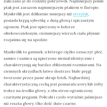
Zaliczano je do rodziny pokrzewek. Najmniejszy polski
Ptaki
ptak jest zarazem najmniejszym ptakiem w Europie.
Mysikrólik jest delikatnie mniejszy niż
strzyżyk
,
Ssaki
posiada krępą sylwetkę z dużą głową i spiczastym
Wyprawy
ogonem. Ptak jest upierzony w kolorze
oliwkowozielonym, ciemniejszy wierzch ciała płynnie
rozjaśnia się na spodzie.
TAGI
Mysikrólik to gatunek, u którego ciężko oznaczyć płeć,
azja
samiec i samica są upierzone niemal identycznie i
bekasowate
charakteryzują się bardzo zbliżonymi rozmiarami. Na
ciemnych skrzydłach łatwo dostrzec białe pręgi
birdwatching
tworzone przez jasne skraje lotek. Najbardziej
biwak
charakterystyczną cechą jest pomarańczowy lub żółty
bushcraft
irokez na środku głowy, z obu stron ograniczony
czarnymi pręgami. Policzki i czoło wyraźnie jaśniejsze
chruściele
niż reszta głowy. Oko dość duże czarne.
czaplowate