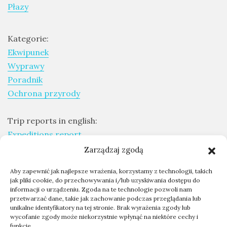
Płazy
Kategorie:
Ekwipunek
Wyprawy
Poradnik
Ochrona przyrody
Trip reports in english:
Expeditions report
Zarządzaj zgodą
Skontaktuj się ze mną
Aby zapewnić jak najlepsze wrażenia, korzystamy z technologii, takich
Współpraca - kontakt
jak pliki cookie, do przechowywania i/lub uzyskiwania dostępu do
informacji o urządzeniu. Zgoda na te technologie pozwoli nam
O mnie
przetwarzać dane, takie jak zachowanie podczas przeglądania lub
unikalne identyfikatory na tej stronie. Brak wyrażenia zgody lub
wycofanie zgody może niekorzystnie wpłynąć na niektóre cechy i
kontakt@przygodyprzyrody.pl
funkcje.