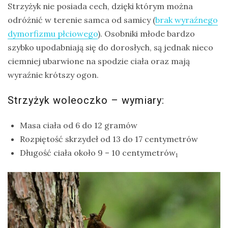
Strzyżyk nie posiada cech, dzięki którym można
drozdy
odróżnić w terenie samca od samicy (
brak wyraźnego
dymorfizmu płciowego
). Osobniki młode bardzo
dzięciołowate
szybko upodabniają się do dorosłych, są jednak nieco
dzierżby
ciemniej ubarwione na spodzie ciała oraz mają
elektronika
wyraźnie krótszy ogon.
turystyczna
gołębiowate
Strzyżyk woleoczko – wymiary:
gps
Masa ciała od 6 do 12 gramów
gryzonie
Rozpiętość skrzydeł od 13 do 17 centymetrów
Długość ciała około 9 – 10 centymetrów
1