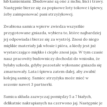
lub kamieniami. Zbudowane są one z mchu, liści i trawy.
Następnie bierze się za popisowe loty tokowe i śpiewy,
żeby zaimponować pani strzyżykowej.
Zwabiona samica wpierw zwiedza wszystkie
przygotowane gniazda, wybiera to, które najbardziej
jej odpowiada i bierze się za wystrój. Znosi do niego
miękkie materiały jak włosie i pióra, a kiedy jest już
wystarczająco miękko i ciepło znosi jaja. W tym czasie
nasz pracowity budowniczy dochodzi do wniosku, że
byłaby szkoda, gdyby pozostałe wykonane gniazda się
zmarnowały. Lata i śpiewa zatem dalej, aby zwabić
kolejną samicę. Samiec strzyżyka może mieć w
sezonie nawet 3 partnerki.
Samica składa zazwyczaj pomiędzy 5 a 7 białych,
delikatnie nakrapianych na czerwono jaj. Następnie je