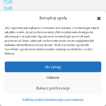
Ptaki
Ssaki
Gady
Zarządzaj zgodą
Owady
Płazy
Aby zapewnić jak najlepsze wrażenia, korzystamy z technologii, takich
jak pliki cookie, do przechowywania i/lub uzyskiwania dostępu do
informacji o urządzeniu. Zgoda na te technologie pozwoli nam
przetwarzać dane, takie jak zachowanie podczas przeglądania lub
Kategorie:
unikalne identyfikatory na tej stronie. Brak wyrażenia zgody lub
Ekwipunek
wycofanie zgody może niekorzystnie wpłynąć na niektóre cechy i
funkcje.
Wyprawy
Poradnik
Akceptuję
Ochrona przyrody
Odmów
Trip reports in english:
Expeditions report
Zobacz preferencje
Polityka cookies
Oświadczenie o prywatności
Skontaktuj się ze mną