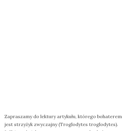
na
Zanzibar
Jak
zorganizować
krajową
wyprawę
na
ptaki?
Cejlońskie
krajobrazy
i
ptaki
Sri
Lanki
Zapraszamy do lektury artykułu, którego bohaterem
–
jest strzyżyk zwyczajny (Troglodytes troglodytes).
wycieczka