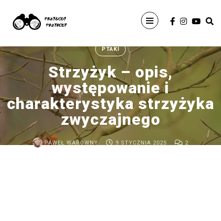
Wyszukaj
PTAKI
Strzyżyk – opis,
występowanie i
charakterystyka strzyżyka
zwyczajnego
ARCHIWUM
PAWEŁ WAROWNY
9 STYCZNIA 2025
2
Ptaki
Afryki
wschodniej
–
ptasia
wyprawa