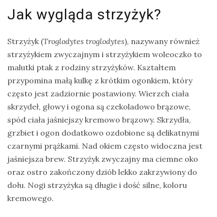
Jak wygląda strzyżyk?
Ptaki
Ssaki
Strzyżyk (
Troglodytes troglodytes
), nazywany również
Wyprawy
strzyżykiem zwyczajnym i strzyżykiem woleoczko to
malutki ptak z rodziny strzyżyków. Kształtem
przypomina małą kulkę z krótkim ogonkiem, który
TAGI
często jest zadziornie postawiony. Wierzch ciała
skrzydeł, głowy i ogona są czekoladowo brązowe,
azja
spód ciała jaśniejszy kremowo brązowy. Skrzydła,
bekasowate
grzbiet i ogon dodatkowo ozdobione są delikatnymi
birdwatching
czarnymi prążkami. Nad okiem często widoczna jest
jaśniejsza brew. Strzyżyk zwyczajny ma ciemne oko
biwak
oraz ostro zakończony dziób lekko zakrzywiony do
bushcraft
dołu. Nogi strzyżyka są długie i dość silne, koloru
chruściele
kremowego.
czaplowate