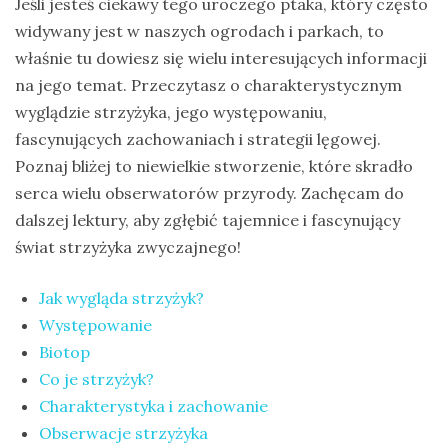
Jeśli jesteś ciekawy tego uroczego ptaka, który często
na
widywany jest w naszych ogrodach i parkach, to
Sri
właśnie tu dowiesz się wielu interesujących informacji
Lankę
na jego temat. Przeczytasz o charakterystycznym
–
wyglądzie strzyżyka, jego występowaniu,
raport
fascynujących zachowaniach i strategii lęgowej.
Wrona
Poznaj bliżej to niewielkie stworzenie, które skradło
siwa
serca wielu obserwatorów przyrody. Zachęcam do
–
dalszej lektury, aby zgłębić tajemnice i fascynujący
jak
świat strzyżyka zwyczajnego!
wygląda,
Jak wygląda strzyżyk?
co
Występowanie
je
Biotop
i
Co je strzyżyk?
ile
Charakterystyka i zachowanie
żyje
Obserwacje strzyżyka
wrona?