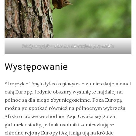
Młody strzyżyk – widoczne żółte zajady przy dziobie
Występowanie
Strzyżyk –
Troglodytes troglodytes
– zamieszkuje niemal
całą Europę. Jedynie obszary wysunięte najdalej na
północ są dla niego zbyt niegościnne. Poza Europą
można go spotkać również na północnym wybrzeżu
Afryki oraz we wschodniej Azji. Uważa się go za
gatunek osiadły, jednak osobniki zamieszkujące
chłodne rejony Europy i Azji migrują na krótkie