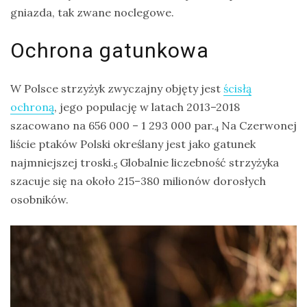
gniazda, tak zwane noclegowe.
Ochrona gatunkowa
W Polsce strzyżyk zwyczajny objęty jest
ścisłą
ochroną
, jego populację w latach 2013–2018
szacowano na 656 000 – 1 293 000 par.
Na Czerwonej
4
liście ptaków Polski określany jest jako gatunek
najmniejszej troski.
Globalnie liczebność strzyżyka
5
szacuje się na około 215–380 milionów dorosłych
osobników.