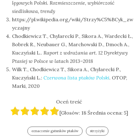
lęgowych Polski. Rozmieszczenie, wybiórczość
siedliskowa, trendy
https://pl.wikipedia.org/wiki/Strzy%C5%BCyk_zw
yczajny
Chodkiewicz T., Chylarecki P., Sikora A., Wardecki Ł.,
Bobrek R., Neubauer G., Marchowski D., Dmoch A.,
Kuczyński L..
Raport z wdrażania art. 12 Dyrektywy
Ptasiej w Polsce w latach 2013–2018
Wilk T., Chodkiewicz T., Sikora A., Chylarecki P.,
Kuczyński L.:
Czerwona lista ptaków Polski
. OTOP,
Marki, 2020
Oceń treść
[Głosów:
18
Średnia ocena:
5
]
oznaczenie gatunków ptaków
strzyżyki