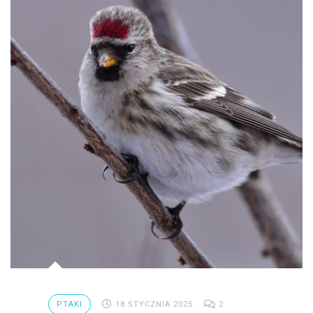
Ptaki
Ssaki
Wyprawy
TAGI
azja
bekasowate
birdwatching
biwak
bushcraft
chruściele
PTAKI
18 STYCZNIA 2025
2
czaplowate