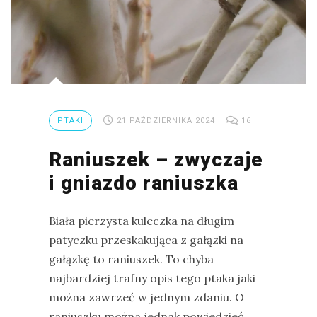
PTAKI
21 PAŹDZIERNIKA 2024
16
Raniuszek – zwyczaje
i gniazdo raniuszka
Biała pierzysta kuleczka na długim
patyczku przeskakująca z gałązki na
gałązkę to raniuszek. To chyba
najbardziej trafny opis tego ptaka jaki
można zawrzeć w jednym zdaniu. O
raniuszku można jednak powiedzieć