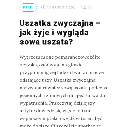
PTAKI
13 GRUDNIA 2024
15
Uszatka zwyczajna –
jak żyje i wygląda
sowa uszata?
Wytrzeszczone pomarańczowożółte
oczyska, osadzone na głowie
przypominającej ludzką twarz i urocze
odstające uszy. Uszatka zwyczajna
nazywana również sową uszatą podczas
jesiennych i zimowych dni jest łatwa do
wypatrzenia. Przeczytaj dzisiejszy
artykuł dowiedz się więcej o tym
wspaniałym ptaku i wyjdź w teren, być
może dopisze Ci szczęście spotkać te