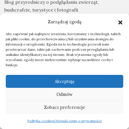
Blog przyrodniczy o podglądaniu zwierząt,
bushcrafcie, turystyce i fotografii
Zarządzaj zgodą
Mapa witryny
Polityka Cookies
Aby zapewnić jak najlepsze wrażenia, korzystamy z technologii, takich
jak pliki cookie, do przechowywania i/lub uzyskiwania dostępu do
Polityka prywatności
informacji o urządzeniu. Zgoda na te technologie pozwoli nam
przetwarzać dane, takie jak zachowanie podczas przeglądania lub
unikalne identyfikatory na tej stronie. Brak wyrażenia zgody lub
Opisy zwierząt:
wycofanie zgody może niekorzystnie wpłynąć na niektóre cechy i
funkcje.
Ptaki
Ssaki
Akceptuję
Gady
Owady
Odmów
Płazy
Zobacz preferencje
Kategorie:
Polityka cookies
Oświadczenie o prywatności
Ekwipunek