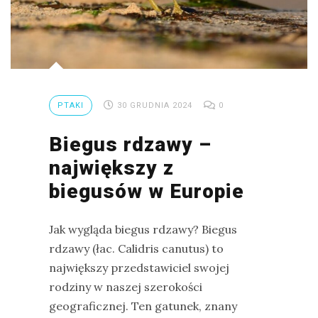
PTAKI
30 GRUDNIA 2024
0
Biegus rdzawy –
największy z
biegusów w Europie
Jak wygląda biegus rdzawy? Biegus
rdzawy (łac. Calidris canutus) to
największy przedstawiciel swojej
rodziny w naszej szerokości
geograficznej. Ten gatunek, znany