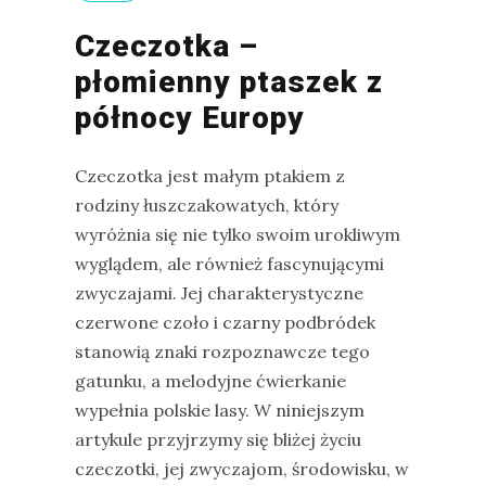
drozdy
Czeczotka –
dzięciołowate
płomienny ptaszek z
północy Europy
dzierżby
elektronika
turystyczna
Czeczotka jest małym ptakiem z
rodziny łuszczakowatych, który
gołębiowate
wyróżnia się nie tylko swoim urokliwym
gps
wyglądem, ale również fascynującymi
gryzonie
zwyczajami. Jej charakterystyczne
czerwone czoło i czarny podbródek
stanowią znaki rozpoznawcze tego
gatunku, a melodyjne ćwierkanie
wypełnia polskie lasy. W niniejszym
artykule przyjrzymy się bliżej życiu
czeczotki, jej zwyczajom, środowisku, w