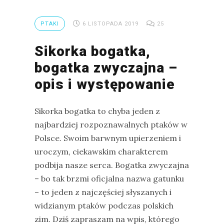
drozdy
PTAKI
6 LISTOPADA 2019
25
dzięciołowate
Sikorka bogatka,
dzierżby
bogatka zwyczajna –
elektronika
turystyczna
opis i występowanie
gołębiowate
Sikorka bogatka to chyba jeden z
gps
najbardziej rozpoznawalnych ptaków w
gryzonie
Polsce. Swoim barwnym upierzeniem i
uroczym, ciekawskim charakterem
podbija nasze serca. Bogatka zwyczajna
– bo tak brzmi oficjalna nazwa gatunku
– to jeden z najczęściej słyszanych i
widzianym ptaków podczas polskich
zim. Dziś zapraszam na wpis, którego