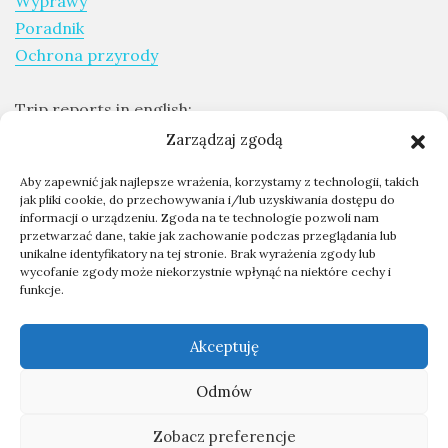
Wyprawy
Poradnik
Ochrona przyrody
Trip reports in english:
Expeditions report
Zarządzaj zgodą
Aby zapewnić jak najlepsze wrażenia, korzystamy z technologii, takich
Skontaktuj się ze mną
jak pliki cookie, do przechowywania i/lub uzyskiwania dostępu do
informacji o urządzeniu. Zgoda na te technologie pozwoli nam
Współpraca - kontakt
przetwarzać dane, takie jak zachowanie podczas przeglądania lub
O mnie
unikalne identyfikatory na tej stronie. Brak wyrażenia zgody lub
wycofanie zgody może niekorzystnie wpłynąć na niektóre cechy i
funkcje.
kontakt@przygodyprzyrody.pl
Akceptuję
Odmów
2026
PRZYGODY PRZYRODY - BLOG
PRZYRODNICZY
Zobacz preferencje