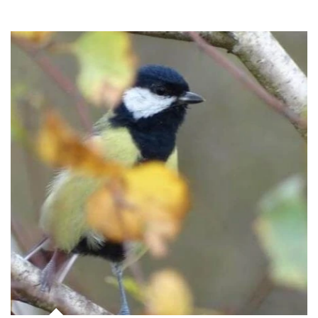
Ptaki
Ssaki
Wyprawy
TAGI
azja
bekasowate
birdwatching
biwak
bushcraft
chruściele
czaplowate