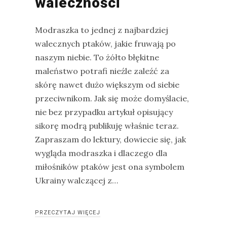
waleczności
Modraszka
–
Modraszka to jednej z najbardziej
żółto-
walecznych ptaków, jakie fruwają po
błękitny,
naszym niebie. To żółto błękitne
ptasi
maleństwo potrafi nieźle zaleźć za
symbol
skórę nawet dużo większym od siebie
waleczności
przeciwnikom. Jak się może domyślacie,
nie bez przypadku artykuł opisujący
sikorę modrą publikuję właśnie teraz.
KATEGORIE
Zapraszam do lektury, dowiecie się, jak
wygląda modraszka i dlaczego dla
Ekwipunek
miłośników ptaków jest ona symbolem
Gady
Ukrainy walczącej z…
Ochrona
przyrody
PRZECZYTAJ WIĘCEJ
Poradnik