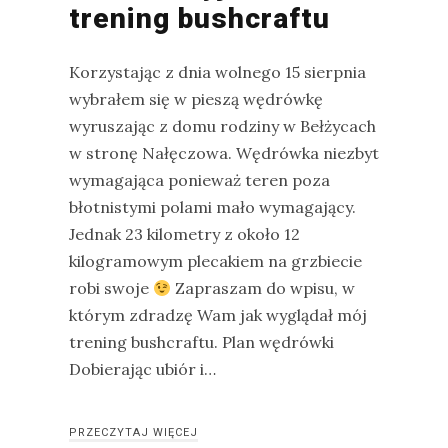
trening bushcraftu
na
Sri
Korzystając z dnia wolnego 15 sierpnia
Lankę
wybrałem się w pieszą wędrówkę
–
wyruszając z domu rodziny w Bełżycach
raport
w stronę Nałęczowa. Wędrówka niezbyt
Wrona
wymagająca ponieważ teren poza
siwa
błotnistymi polami mało wymagający.
–
Jednak 23 kilometry z około 12
jak
kilogramowym plecakiem na grzbiecie
wygląda,
robi swoje
Zapraszam do wpisu, w
co
którym zdradzę Wam jak wyglądał mój
je
trening bushcraftu. Plan wędrówki
i
Dobierając ubiór i…
ile
żyje
wrona?
PRZECZYTAJ WIĘCEJ