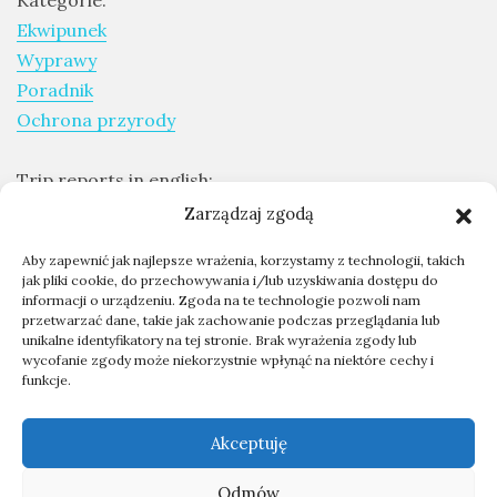
Kategorie:
Ekwipunek
drozdy
Wyprawy
dzięciołowate
Poradnik
dzierżby
Ochrona przyrody
elektronika
turystyczna
Trip reports in english:
Expeditions report
gołębiowate
Zarządzaj zgodą
gps
Aby zapewnić jak najlepsze wrażenia, korzystamy z technologii, takich
Skontaktuj się ze mną
jak pliki cookie, do przechowywania i/lub uzyskiwania dostępu do
gryzonie
informacji o urządzeniu. Zgoda na te technologie pozwoli nam
Współpraca - kontakt
przetwarzać dane, takie jak zachowanie podczas przeglądania lub
O mnie
unikalne identyfikatory na tej stronie. Brak wyrażenia zgody lub
wycofanie zgody może niekorzystnie wpłynąć na niektóre cechy i
funkcje.
kontakt@przygodyprzyrody.pl
Akceptuję
Odmów
2026
PRZYGODY PRZYRODY - BLOG