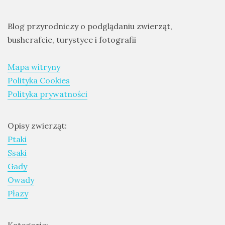
Ptaki
Blog przyrodniczy o podglądaniu zwierząt,
Ssaki
bushcrafcie, turystyce i fotografii
Wyprawy
Mapa witryny
Polityka Cookies
TAGI
Polityka prywatności
azja
Opisy zwierząt:
bekasowate
Ptaki
birdwatching
Ssaki
Gady
biwak
Owady
bushcraft
Płazy
chruściele
czaplowate