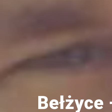
Ptaki
Ssaki
Wyprawy
TAGI
azja
bekasowate
birdwatching
biwak
bushcraft
Bełżyce 
chruściele
czaplowate