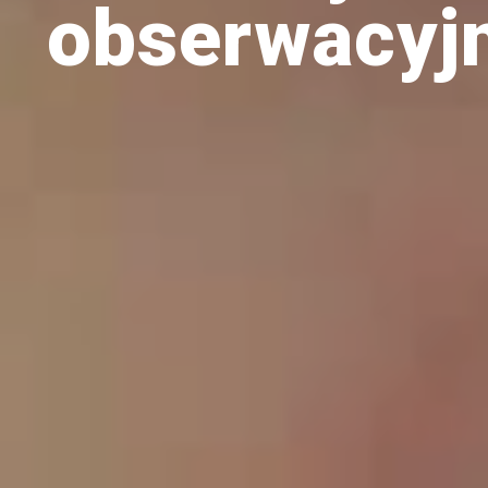
obserwacyjn
drozdy
dzięciołowate
dzierżby
elektronika
turystyczna
gołębiowate
gps
gryzonie