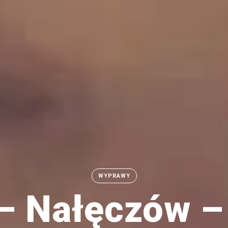
WYPRAWY
– Nałęczów 