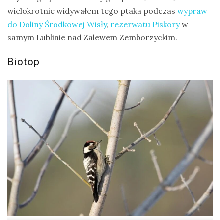
wielokrotnie widywałem tego ptaka podczas
wypraw
do Doliny Środkowej Wisły
,
rezerwatu Piskory
w
samym Lublinie nad Zalewem Zemborzyckim.
Biotop