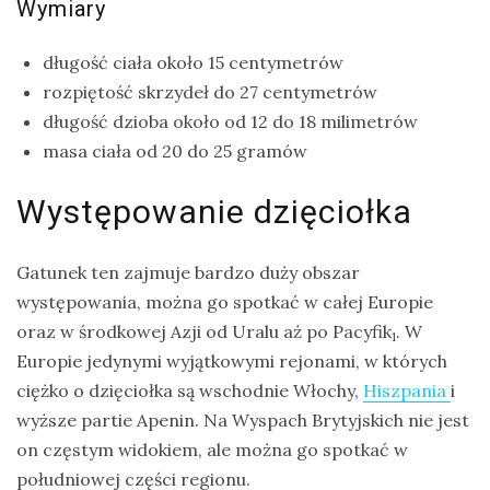
Wymiary
drozdy
długość ciała około 15 centymetrów
dzięciołowate
rozpiętość skrzydeł do 27 centymetrów
dzierżby
długość dzioba około od 12 do 18 milimetrów
masa ciała od 20 do 25 gramów
elektronika
turystyczna
Występowanie dzięciołka
gołębiowate
gps
Gatunek ten zajmuje bardzo duży obszar
gryzonie
występowania, można go spotkać w całej Europie
oraz w środkowej Azji od Uralu aż po Pacyfik
. W
1
Europie jedynymi wyjątkowymi rejonami, w których
ciężko o dzięciołka są wschodnie Włochy,
Hiszpania
i
wyższe partie Apenin. Na Wyspach Brytyjskich nie jest
on częstym widokiem, ale można go spotkać w
południowej części regionu.