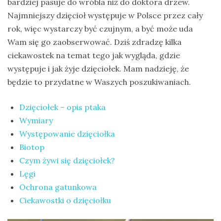
bardziej pasuje do wróbla niż do doktora drzew.
na
Najmniejszy dzięcioł występuje w Polsce przez cały
Sri
rok, więc wystarczy być czujnym, a być może uda
Lankę
Wam się go zaobserwować. Dziś zdradzę kilka
–
ciekawostek na temat tego jak wygląda, gdzie
raport
występuje i jak żyje dzięciołek. Mam nadzieję, że
Wrona
będzie to przydatne w Waszych poszukiwaniach.
siwa
Dzięciołek – opis ptaka
–
Wymiary
jak
Występowanie dzięciołka
wygląda,
Biotop
co
Czym żywi się dzięciołek?
je
Lęgi
i
Ochrona gatunkowa
ile
Ciekawostki o dzięciołku
żyje
wrona?