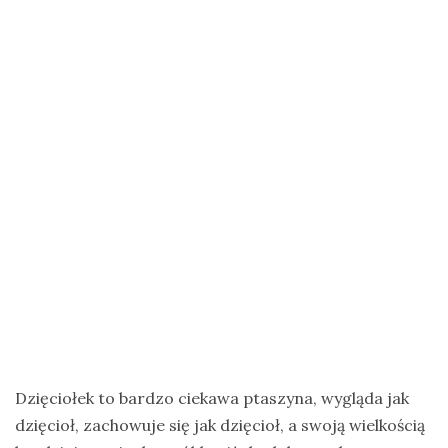
na
Zanzibar
Jak
zorganizować
krajową
wyprawę
na
ptaki?
Cejlońskie
krajobrazy
i
ptaki
Sri
Lanki
Dzięciołek to bardzo ciekawa ptaszyna, wygląda jak
–
dzięcioł, zachowuje się jak dzięcioł, a swoją wielkością
wycieczka