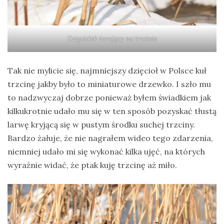
Dzięciołek żerujący na trzcinie
Tak nie mylicie się, najmniejszy dzięcioł w Polsce kuł
trzcinę jakby było to miniaturowe drzewko. I szło mu
to nadzwyczaj dobrze ponieważ byłem świadkiem jak
kilkukrotnie udało mu się w ten sposób pozyskać tłustą
larwę kryjącą się w pustym środku suchej trzciny.
Bardzo żałuje, że nie nagrałem wideo tego zdarzenia,
niemniej udało mi się wykonać kilka ujęć, na których
wyraźnie widać, że ptak kuję trzcinę aż miło.