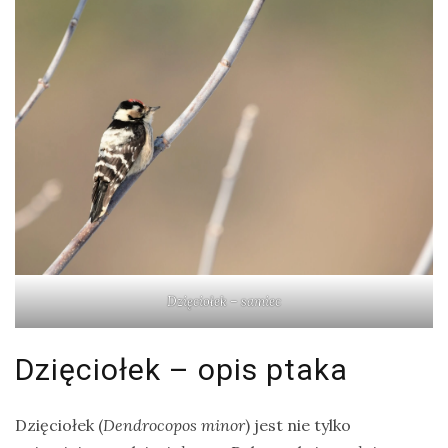
Modraszka
–
żółto-
błękitny,
ptasi
symbol
waleczności
KATEGORIE
Dzięciołek – samiec
Ekwipunek
Gady
Dzięciołek – opis ptaka
Ochrona
przyrody
Dzięciołek (
Dendrocopos
minor
) jest nie tylko
Poradnik