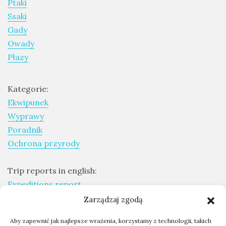
Ptaki
Ssaki
Gady
Owady
Płazy
Kategorie:
Ekwipunek
Wyprawy
Poradnik
Ochrona przyrody
Trip reports in english:
Expeditions report
Zarządzaj zgodą
Skontaktuj się ze mną
Aby zapewnić jak najlepsze wrażenia, korzystamy z technologii, takich