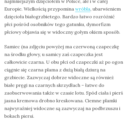
najmniejszym dzięciołem w Polsce, ale i w całej
Ptaki
Europie. Wielkością przypomina
wróbla
, ubarwieniem
dzięcioła białogrzbietego. Bardzo łatwo rozróżnić
Ssaki
płci pośród osobników tego gatunku, dymorfizm
Wyprawy
płciowy objawia się w widoczny gołym okiem sposób.
Samiec (na zdjęciu powyżej ma czerwoną czapeczkę
TAGI
na środku głowy, u samicy zaś czapeczka jest
całkowicie czarna. U obu płci od czapeczki aż po ogon
azja
ciągnie się czarna plama z dużą białą dziurą na
bekasowate
grzbiecie. Zazwyczaj dobrze widoczne są również
białe pręgi na czarnych skrzydłach – łatwe do
birdwatching
zaobserwowania także w czasie lotu. Spód ciała i pierś
biwak
jasna kremowa drobno kreskowana. Ciemne plamki
bushcraft
najwyraźniej widoczne są zazwyczaj na podbrzuszu i
bokach piersi.
chruściele
czaplowate