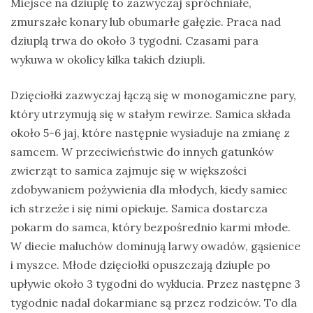
Miejsce na dziuplę to zazwyczaj spróchniałe,
zmurszałe konary lub obumarłe gałęzie. Praca nad
dziuplą trwa do około 3 tygodni. Czasami para
wykuwa w okolicy kilka takich dziupli.
Dzięciołki zazwyczaj łączą się w monogamiczne pary,
który utrzymują się w stałym rewirze. Samica składa
około 5-6 jaj, które następnie wysiaduje na zmianę z
samcem. W przeciwieństwie do innych gatunków
zwierząt to samica zajmuje się w większości
zdobywaniem pożywienia dla młodych, kiedy samiec
ich strzeże i się nimi opiekuje. Samica dostarcza
pokarm do samca, który bezpośrednio karmi młode.
W diecie maluchów dominują larwy owadów, gąsienice
i myszce. Młode dzięciołki opuszczają dziuple po
upływie około 3 tygodni do wyklucia. Przez następne 3
tygodnie nadal dokarmiane są przez rodziców. To dla