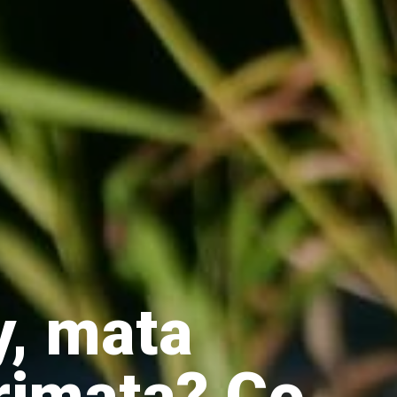
y, mata
rimata? Co