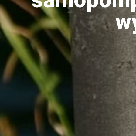
drozdy
w
dzięciołowate
dzierżby
elektronika
turystyczna
gołębiowate
gps
gryzonie