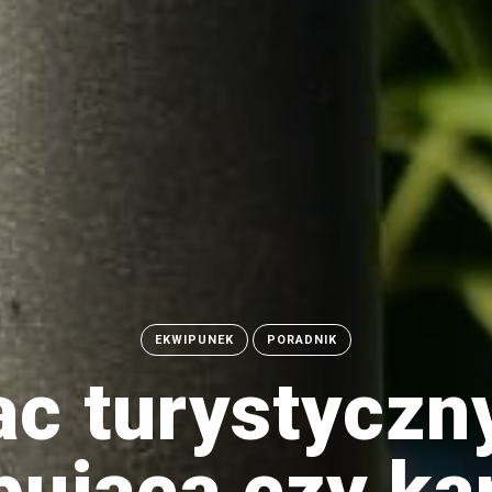
EKWIPUNEK
PORADNIK
c turystyczn
jąca czy ka