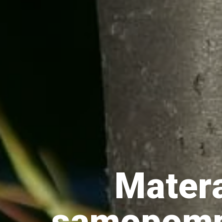
Ptaki
Ssaki
Wyprawy
TAGI
azja
bekasowate
birdwatching
biwak
Matera
bushcraft
chruściele
samopompu
czaplowate