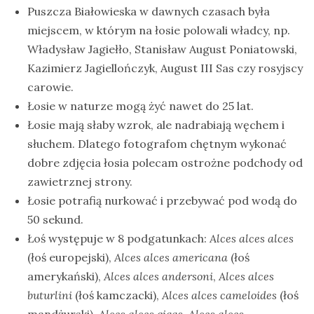
Puszcza Białowieska w dawnych czasach była
miejscem, w którym na łosie polowali władcy, np.
Władysław Jagiełło, Stanisław August Poniatowski,
Kazimierz Jagiellończyk, August III Sas czy rosyjscy
carowie.
Łosie w naturze mogą żyć nawet do 25 lat.
Łosie mają słaby wzrok, ale nadrabiają węchem i
słuchem. Dlatego fotografom chętnym wykonać
dobre zdjęcia łosia polecam ostrożne podchody od
zawietrznej strony.
Łosie potrafią nurkować i przebywać pod wodą do
50 sekund.
Łoś występuje w 8 podgatunkach:
Alces alces alces
(łoś europejski),
Alces alces americana
(łoś
amerykański),
Alces alces andersoni
,
Alces alces
buturlini
(łoś kamczacki),
Alces alces cameloides
(łoś
mandżurski),
Alces alces gigas
,
Alces alces