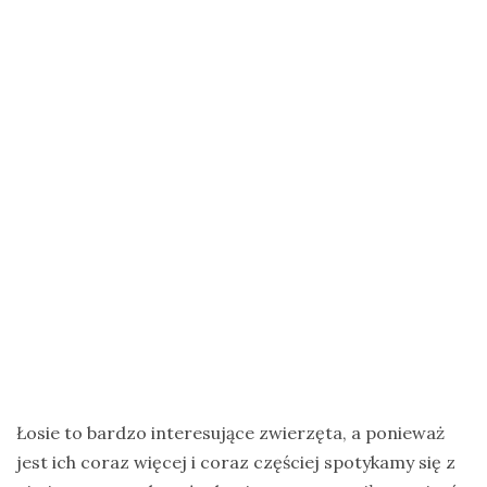
na
Zanzibar
Jak
zorganizować
krajową
wyprawę
na
ptaki?
Cejlońskie
krajobrazy
i
ptaki
Sri
Lanki
Łosie to bardzo interesujące zwierzęta, a ponieważ
–
jest ich coraz więcej i coraz częściej spotykamy się z
wycieczka