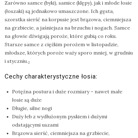
Zarówno samce (byki), samice (klępy), jak i młode łosie
(łoszaki) są jednakowo umaszczone. Ich gęsta,
szorstka sierść na korpusie jest brązowa, ciemniejsza
na grzbiecie, a jaśniejsza na brzuchu i nogach. Samce
na głowie dźwigają poroże, które gubią co roku.
Starsze samce z ciężkim porożem w listopadzie,
młodsze, których poroże waży sporo mniej, w grudniu
i styczniu.
2
Cechy charakterystyczne łosia:
Potężna postura i duże rozmiary – nawet małe
łosie są duże
Długie, silne nogi
Duży łeb z wydłużonym pyskiem i dużymi
odstającymi uszami
Brązowa sierść, ciemniejsza na grzbiecie,