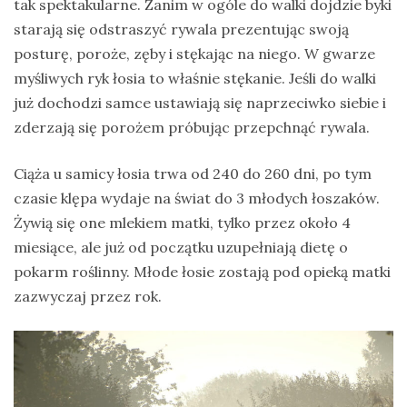
tak spektakularne. Zanim w ogóle do walki dojdzie byki
starają się odstraszyć rywala prezentując swoją
posturę, poroże, zęby i stękając na niego. W gwarze
myśliwych ryk łosia to właśnie stękanie. Jeśli do walki
już dochodzi samce ustawiają się naprzeciwko siebie i
zderzają się porożem próbując przepchnąć rywala.
Ciąża u samicy łosia trwa od 240 do 260 dni, po tym
czasie klępa wydaje na świat do 3 młodych łoszaków.
Żywią się one mlekiem matki, tylko przez około 4
miesiące, ale już od początku uzupełniają dietę o
pokarm roślinny. Młode łosie zostają pod opieką matki
zazwyczaj przez rok.