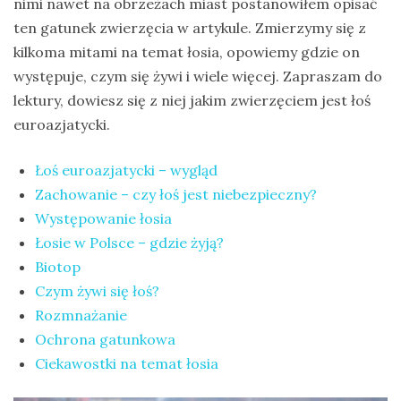
nimi nawet na obrzeżach miast postanowiłem opisać
na
ten gatunek zwierzęcia w artykule. Zmierzymy się z
Sri
kilkoma mitami na temat łosia, opowiemy gdzie on
Lankę
występuje, czym się żywi i wiele więcej. Zapraszam do
–
lektury, dowiesz się z niej jakim zwierzęciem jest łoś
raport
euroazjatycki.
Wrona
Łoś euroazjatycki – wygląd
siwa
Zachowanie – czy łoś jest niebezpieczny?
–
Występowanie łosia
jak
Łosie w Polsce – gdzie żyją?
wygląda,
Biotop
co
Czym żywi się łoś?
je
Rozmnażanie
i
Ochrona gatunkowa
ile
Ciekawostki na temat łosia
żyje
wrona?