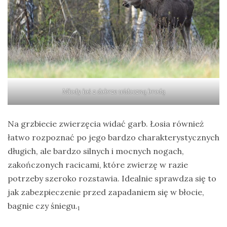
drozdy
dzięciołowate
dzierżby
elektronika
turystyczna
Młody łoś z dobrze widoczną brodą
gołębiowate
gps
Na grzbiecie zwierzęcia widać garb. Łosia również
gryzonie
łatwo rozpoznać po jego bardzo charakterystycznych
długich, ale bardzo silnych i mocnych nogach,
zakończonych racicami, które zwierzę w razie
potrzeby szeroko rozstawia. Idealnie sprawdza się to
jak zabezpieczenie przed zapadaniem się w błocie,
bagnie czy śniegu.
1