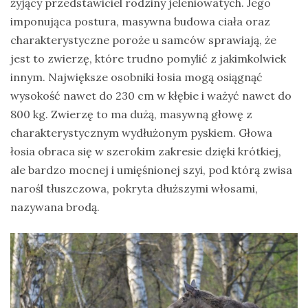
żyjący przedstawiciel rodziny jeleniowatych. Jego
Ptaki
imponująca postura, masywna budowa ciała oraz
charakterystyczne poroże u samców sprawiają, że
Ssaki
jest to zwierzę, które trudno pomylić z jakimkolwiek
Wyprawy
innym. Największe osobniki łosia mogą osiągnąć
wysokość nawet do 230 cm w kłębie i ważyć nawet do
800 kg. Zwierzę to ma dużą, masywną głowę z
TAGI
charakterystycznym wydłużonym pyskiem. Głowa
łosia obraca się w szerokim zakresie dzięki krótkiej,
azja
ale bardzo mocnej i umięśnionej szyi, pod którą zwisa
bekasowate
narośl tłuszczowa, pokryta dłuższymi włosami,
birdwatching
nazywana brodą.
biwak
bushcraft
chruściele
czaplowate