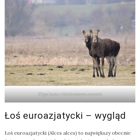
Modraszka
–
żółto-
błękitny,
ptasi
symbol
waleczności
KATEGORIE
Klępa łosia z młodocianym samcem
Ekwipunek
Gady
Łoś euroazjatycki – wygląd
Ochrona
przyrody
Łoś euroazjatycki (Alces alces) to największy obecnie
Poradnik