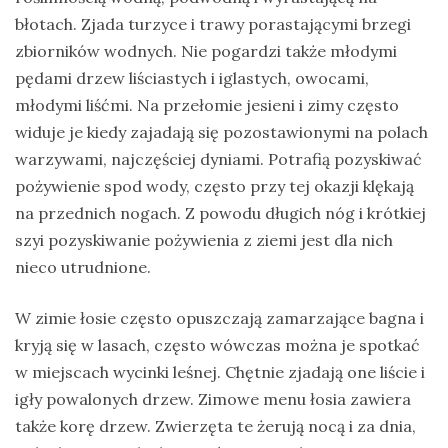
błotach. Zjada turzyce i trawy porastającymi brzegi
zbiorników wodnych. Nie pogardzi także młodymi
pędami drzew liściastych i iglastych, owocami,
młodymi liśćmi. Na przełomie jesieni i zimy często
widuje je kiedy zajadają się pozostawionymi na polach
warzywami, najczęściej dyniami. Potrafią pozyskiwać
pożywienie spod wody, często przy tej okazji klękają
na przednich nogach. Z powodu długich nóg i krótkiej
szyi pozyskiwanie pożywienia z ziemi jest dla nich
nieco utrudnione.
W zimie łosie często opuszczają zamarzające bagna i
kryją się w lasach, często wówczas można je spotkać
w miejscach wycinki leśnej. Chętnie zjadają one liście i
igły powalonych drzew. Zimowe menu łosia zawiera
także korę drzew. Zwierzęta te żerują nocą i za dnia,