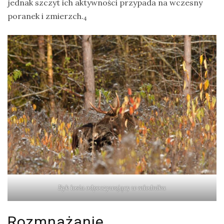
jednak szczyt ich aktywności przypada na wczesny
poranek i zmierzch.
4
Byk łosia odpoczywający w młodniku
Rozmnażanie