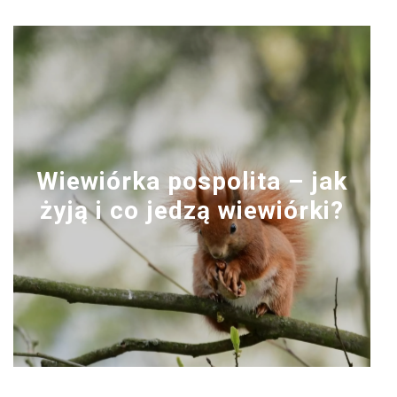
Wiewiórka pospolita – jak
żyją i co jedzą wiewiórki?