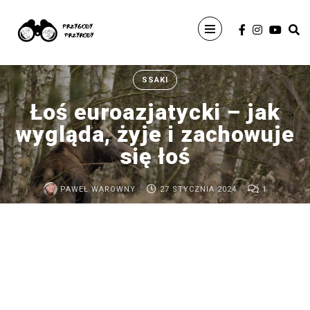
Wyszukaj
SSAKI
Łoś euroazjatycki – jak
wygląda, żyje i zachowuje
się łoś
ARCHIWUM
PAWEŁ WAROWNY
27 STYCZNIA 2024
1
Ptaki
Afryki
wschodniej
–
ptasia
wyprawa