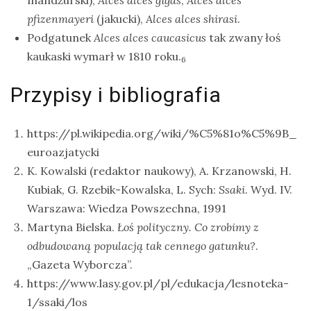
pfizenmayeri
(jakucki),
Alces alces shirasi
.
Podgatunek
Alces alces caucasicus
tak zwany łoś
kaukaski wymarł w 1810 roku.
6
Przypisy i bibliografia
https://pl.wikipedia.org/wiki/%C5%81o%C5%9B_
euroazjatycki
K. Kowalski (redaktor naukowy), A. Krzanowski, H.
Kubiak, G. Rzebik-Kowalska, L. Sych:
Ssaki
. Wyd. IV.
Warszawa: Wiedza Powszechna, 1991
Martyna Bielska.
Łoś polityczny. Co zrobimy z
odbudowaną populacją tak cennego gatunku?
.
„Gazeta Wyborcza”.
https://www.lasy.gov.pl/pl/edukacja/lesnoteka-
1/ssaki/los