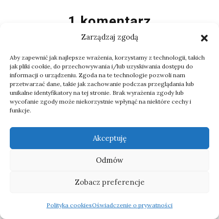
1 komentarz
Zarządzaj zgodą
OBSERWATOR
Aby zapewnić jak najlepsze wrażenia, korzystamy z technologii, takich
12 kwietnia 2024
jak pliki cookie, do przechowywania i/lub uzyskiwania dostępu do
informacji o urządzeniu. Zgoda na te technologie pozwoli nam
Witam, bardzo dziękuję za wpis o tym
przetwarzać dane, takie jak zachowanie podczas przeglądania lub
ciekawym lecz rzadkim zwierzęciu,
unikalne identyfikatory na tej stronie. Brak wyrażenia zgody lub
wycofanie zgody może niekorzystnie wpłynąć na niektóre cechy i
pozdrawiam serdecznie.
funkcje.
ODPOWIEDZ
Akceptuję
Odmów
Zobacz preferencje
Napisz komentarz
Polityka cookies
Oświadczenie o prywatności