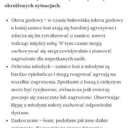
określonych sytuacjach
:
Okres godowy – w czasie bukowiska (okres godowy
u łosia) samce łosi stają się bardziej agresywne i
zdarza się im rywalizować o samice, nawet
walcząc między sobą. W tym czasie mogą
zachowywać się nieprzewidywalnie i stanowić
zagrożenie dla napotkanych osób.
Ochrona młodych – samice łosi z młodymi są
bardzo opiekuńcze i mogą reagować agresją na
wszelkie zagrożenia. Spotkanie z łoszą z cielęciem
może być ryzykowne, zwłaszcza jeśli zwierzę
poczuje się zaszczute lub zagrożone. Obserwując
klępę z młodymi należy zachować odpowiedni
dystans.
Zaskoczenie – łosie, podobnie jak inne dzikie
zwierzęta, źle reagują na niespodziewane