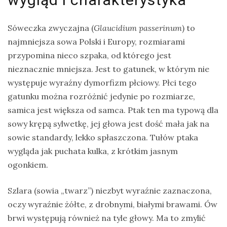
Ptaki
Sóweczka zwyczajna (
Glaucidium passerinum
) to
Ssaki
najmniejsza sowa Polski i Europy, rozmiarami
Wyprawy
przypomina nieco szpaka, od którego jest
nieznacznie mniejsza. Jest to gatunek, w którym nie
występuje wyraźny dymorfizm płciowy. Płci tego
TAGI
gatunku można rozróżnić jedynie po rozmiarze,
samica jest większa od samca. Ptak ten ma typową dla
azja
sowy krępą sylwetkę, jej głowa jest dość mała jak na
bekasowate
sowie standardy, lekko spłaszczona. Tułów ptaka
wygląda jak puchata kulka, z krótkim jasnym
birdwatching
ogonkiem.
biwak
bushcraft
Szlara (sowia „twarz”) niezbyt wyraźnie zaznaczona,
oczy wyraźnie żółte, z drobnymi, białymi brawami. Ów
chruściele
brwi występują również na tyle głowy. Ma to zmylić
czaplowate