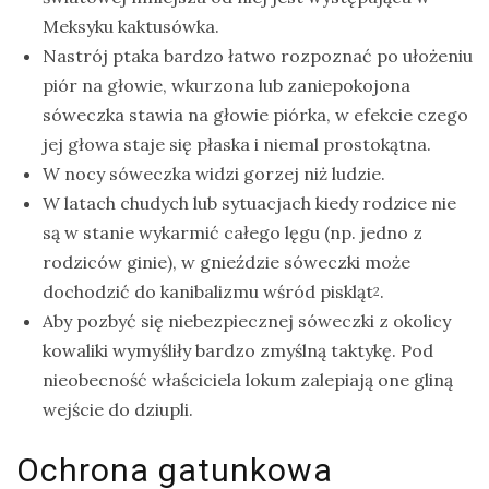
Meksyku kaktusówka.
Nastrój ptaka bardzo łatwo rozpoznać po ułożeniu
piór na głowie, wkurzona lub zaniepokojona
sóweczka stawia na głowie piórka, w efekcie czego
jej głowa staje się płaska i niemal prostokątna.
W nocy sóweczka widzi gorzej niż ludzie.
W latach chudych lub sytuacjach kiedy rodzice nie
są w stanie wykarmić całego lęgu (np. jedno z
rodziców ginie), w gnieździe sóweczki może
dochodzić do kanibalizmu wśród piskląt
.
2
Aby pozbyć się niebezpiecznej sóweczki z okolicy
kowaliki wymyśliły bardzo zmyślną taktykę. Pod
nieobecność właściciela lokum zalepiają one gliną
wejście do dziupli.
Ochrona gatunkowa