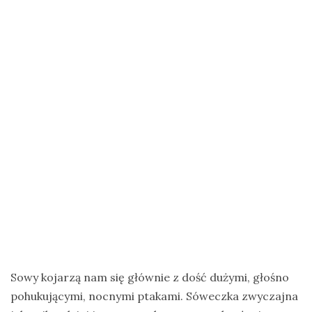
na
Zanzibar
Jak
zorganizować
krajową
wyprawę
na
ptaki?
Cejlońskie
krajobrazy
i
ptaki
Sri
Lanki
Sowy kojarzą nam się głównie z dość dużymi, głośno
–
pohukującymi, nocnymi ptakami. Sóweczka zwyczajna
wycieczka