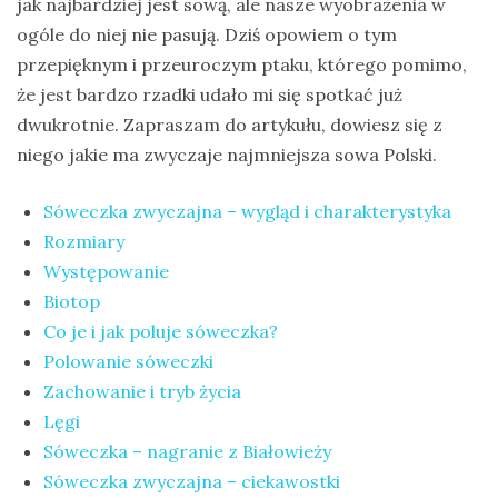
jak najbardziej jest sową, ale nasze wyobrażenia w
na
ogóle do niej nie pasują. Dziś opowiem o tym
Sri
przepięknym i przeuroczym ptaku, którego pomimo,
Lankę
że jest bardzo rzadki udało mi się spotkać już
–
dwukrotnie. Zapraszam do artykułu, dowiesz się z
raport
niego jakie ma zwyczaje najmniejsza sowa Polski.
Wrona
Sóweczka zwyczajna – wygląd i charakterystyka
siwa
Rozmiary
–
Występowanie
jak
Biotop
wygląda,
Co je i jak poluje sóweczka?
co
Polowanie sóweczki
je
Zachowanie i tryb życia
i
Lęgi
ile
Sóweczka – nagranie z Białowieży
żyje
Sóweczka zwyczajna – ciekawostki
wrona?