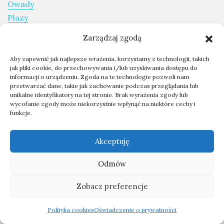
Owady
Płazy
Zarządzaj zgodą
Kategorie:
Aby zapewnić jak najlepsze wrażenia, korzystamy z technologii, takich
Ekwipunek
jak pliki cookie, do przechowywania i/lub uzyskiwania dostępu do
Wyprawy
informacji o urządzeniu. Zgoda na te technologie pozwoli nam
przetwarzać dane, takie jak zachowanie podczas przeglądania lub
Poradnik
unikalne identyfikatory na tej stronie. Brak wyrażenia zgody lub
Ochrona przyrody
wycofanie zgody może niekorzystnie wpłynąć na niektóre cechy i
funkcje.
Trip reports in english:
Akceptuję
Expeditions report
Odmów
Skontaktuj się ze mną
Zobacz preferencje
Współpraca - kontakt
O mnie
Polityka cookies
Oświadczenie o prywatności