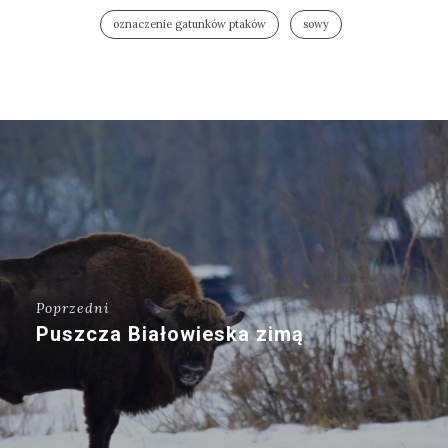
oznaczenie gatunków ptaków
sowy
Poprzedni
Puszcza Białowieska zimą