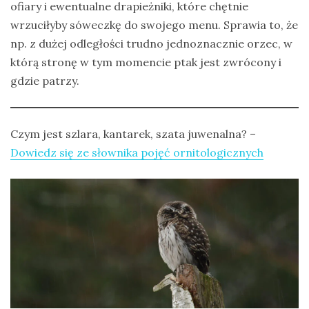
ofiary i ewentualne drapieżniki, które chętnie
drozdy
wrzuciłyby sóweczkę do swojego menu. Sprawia to, że
np. z dużej odległości trudno jednoznacznie orzec, w
dzięciołowate
którą stronę w tym momencie ptak jest zwrócony i
dzierżby
gdzie patrzy.
elektronika
turystyczna
gołębiowate
Czym jest szlara, kantarek, szata juwenalna? –
Dowiedz się ze słownika pojęć ornitologicznych
gps
gryzonie