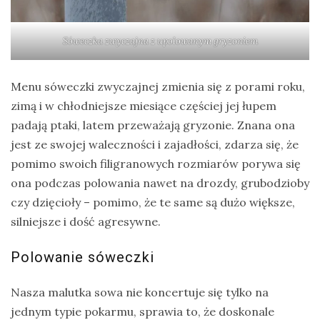
Sóweczka zwyczajna z upolowanym gryzoniem
Menu sóweczki zwyczajnej zmienia się z porami roku,
zimą i w chłodniejsze miesiące częściej jej łupem
padają ptaki, latem przeważają gryzonie. Znana ona
jest ze swojej waleczności i zajadłości, zdarza się, że
pomimo swoich filigranowych rozmiarów porywa się
ona podczas polowania nawet na drozdy, grubodzioby
czy dzięcioły – pomimo, że te same są dużo większe,
silniejsze i dość agresywne.
Polowanie sóweczki
Nasza malutka sowa nie koncertuje się tylko na
jednym typie pokarmu, sprawia to, że doskonale