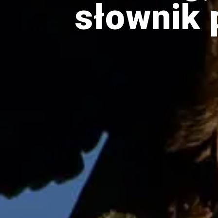
słownik 
drozdy
dzięciołowate
dzierżby
elektronika
turystyczna
gołębiowate
gps
gryzonie