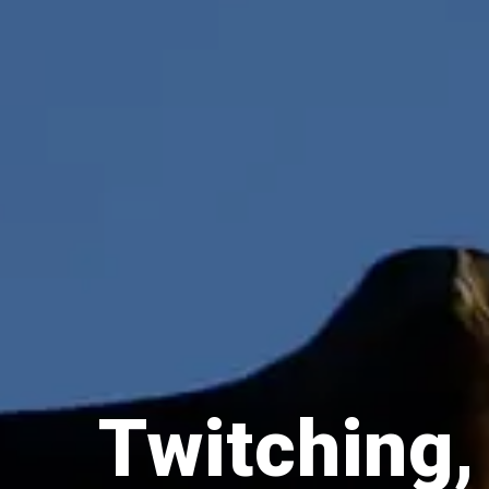
Ptaki
Ssaki
Wyprawy
TAGI
azja
bekasowate
birdwatching
biwak
bushcraft
Twitching, 
chruściele
czaplowate