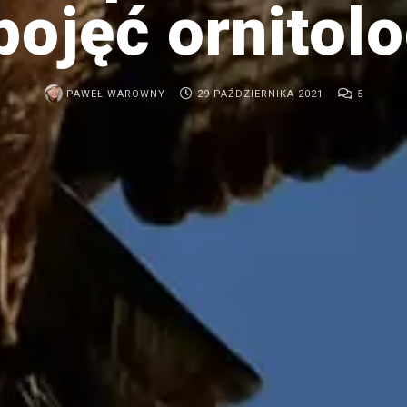
pojęć ornitol
PAWEŁ WAROWNY
29 PAŹDZIERNIKA 2021
5