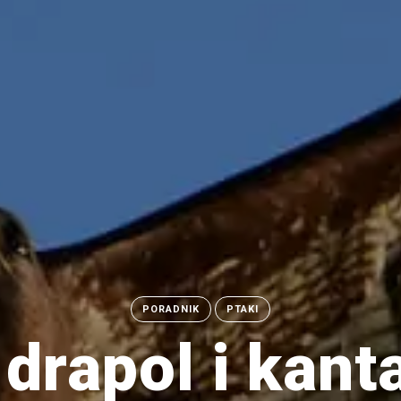
PORADNIK
PTAKI
drapol i kant