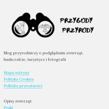
drozdy
dzięciołowate
dzierżby
elektronika
turystyczna
gołębiowate
Blog przyrodniczy o podglądaniu zwierząt,
gps
bushcrafcie, turystyce i fotografii
gryzonie
Mapa witryny
Polityka Cookies
Polityka prywatności
Opisy zwierząt:
Ptaki