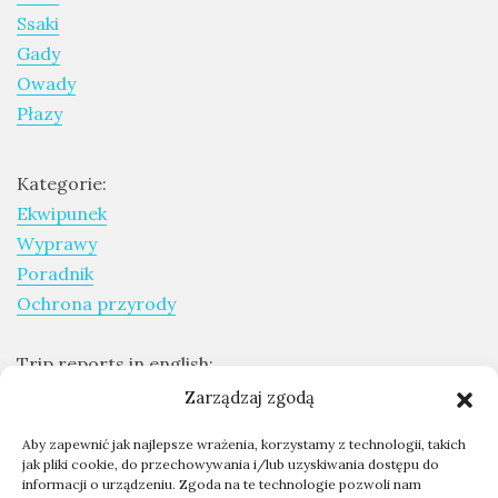
Ssaki
Gady
Owady
Płazy
Kategorie:
Ekwipunek
Wyprawy
Poradnik
Ochrona przyrody
Trip reports in english:
Expeditions report
Zarządzaj zgodą
Aby zapewnić jak najlepsze wrażenia, korzystamy z technologii, takich
Skontaktuj się ze mną
jak pliki cookie, do przechowywania i/lub uzyskiwania dostępu do
informacji o urządzeniu. Zgoda na te technologie pozwoli nam
Współpraca - kontakt