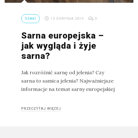
Ptaki
Ssaki
SSAKI
13 SIERPNIA 2019
0
Wyprawy
Sarna europejska –
jak wygląda i żyje
sarna?
TAGI
azja
Jak rozróżnić sarnę od jelenia? Czy
sarna to samica jelenia? Najważniejsze
bekasowate
informacje na temat sarny europejskiej
birdwatching
biwak
PRZECZYTAJ WIĘCEJ
bushcraft
chruściele
czaplowate