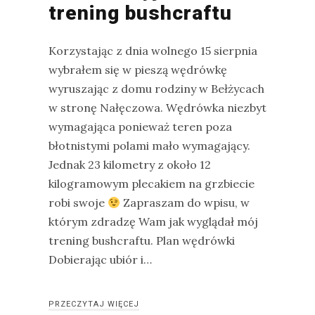
trening bushcraftu
na
Sri
Korzystając z dnia wolnego 15 sierpnia
Lankę
wybrałem się w pieszą wędrówkę
–
wyruszając z domu rodziny w Bełżycach
raport
w stronę Nałęczowa. Wędrówka niezbyt
Wrona
wymagająca ponieważ teren poza
siwa
błotnistymi polami mało wymagający.
–
Jednak 23 kilometry z około 12
jak
kilogramowym plecakiem na grzbiecie
wygląda,
robi swoje
Zapraszam do wpisu, w
co
którym zdradzę Wam jak wyglądał mój
je
trening bushcraftu. Plan wędrówki
i
Dobierając ubiór i…
ile
żyje
wrona?
PRZECZYTAJ WIĘCEJ