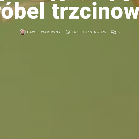
óbel trzcino
PAWEŁ WAROWNY
14 STYCZNIA 2025
6