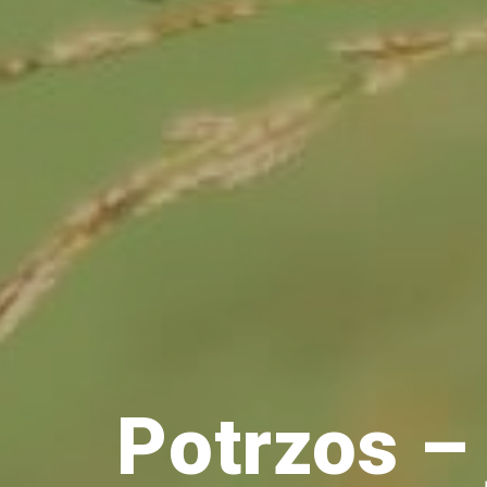
Ptaki
Ssaki
Wyprawy
TAGI
azja
bekasowate
birdwatching
biwak
bushcraft
Potrzos – 
chruściele
czaplowate