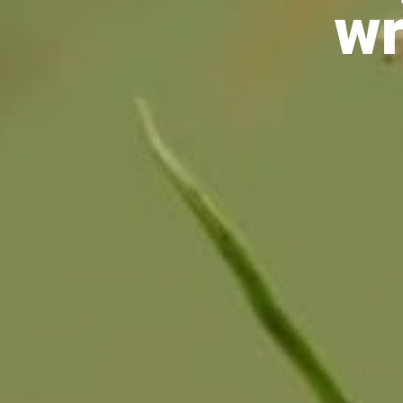
wr
drozdy
dzięciołowate
dzierżby
elektronika
turystyczna
gołębiowate
gps
gryzonie