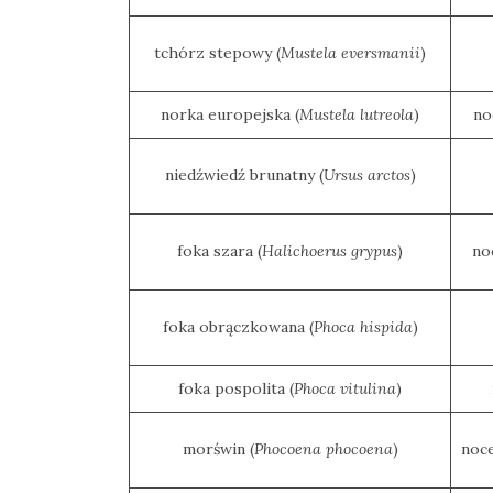
Modraszka
–
tchórz stepowy (
Mustela eversmanii
)
żółto-
błękitny,
norka europejska (
Mustela lutreola
)
no
ptasi
symbol
niedźwiedź brunatny (
Ursus arctos
)
waleczności
foka szara (
Halichoerus grypus
)
no
KATEGORIE
foka obrączkowana (
Phoca hispida
)
Ekwipunek
Gady
foka pospolita (
Phoca vitulina
)
Ochrona
przyrody
morświn (
Phocoena phocoena
)
noce
Poradnik