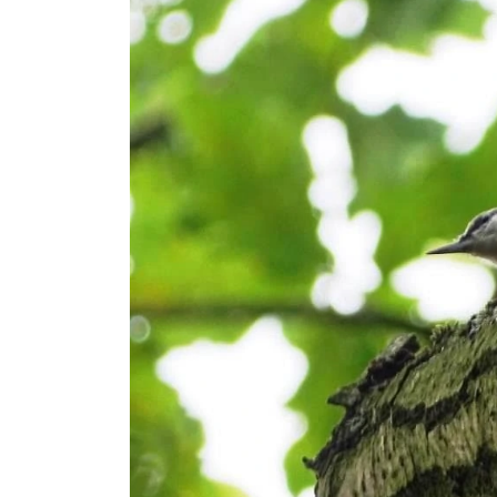
drozdy
dzięciołowate
dzierżby
elektronika
turystyczna
gołębiowate
gps
gryzonie