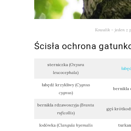
Kowalik – jeden z 
Ścisła ochrona gatunk
sterniczka (
Oxyura
łabęd
leucocephala
)
łabędź krzykliwy (
Cygnus
bernikla 
cygnus
)
bernikla rdzawoszyja (
Branta
gęś krótkodz
ruficollis
)
lodówka (
Clangula hyemalis
turkan