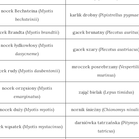
nocek Bechsteina (
Myotis
karlik drobny (
Pipistrellus pygmae
bechsteinii
)
cek Brandta (
Myotis brandtii
)
gacek brunatny (
Plecotus auritus
nocek łydkowłosy (
Myotis
gacek szary (
Plecotus austriacus
dasycneme
)
mroczek posrebrzany (
Vespertil
cek rudy (
Myotis daubentonii
)
murinus
)
nocek orzęsiony (
Myotis
zająć bielak (
Lepus timidus
)
emarginatus
)
nocek duży (
Myotis myotis
)
nornik śnieżny (
Chionomys nivali
darniówka tatrzańska (
Pitymys
k wąsatek (
Myotis mystacinus
)
tatricus
)