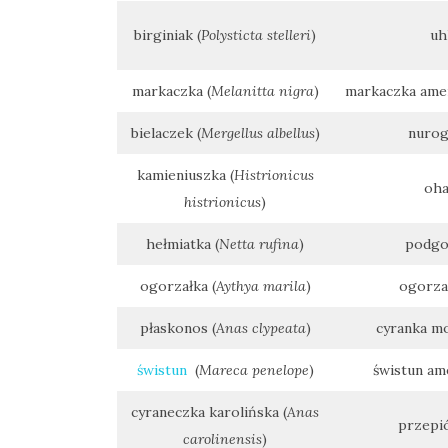
birginiak (
Polysticta stelleri
)
uhl
markaczka (
Melanitta nigra
)
markaczka amer
bielaczek (
Mergellus albellus
)
nurog
kamieniuszka (
Histrionicus
oha
histrionicus
)
hełmiatka (
Netta rufina
)
podgor
ogorzałka (
Aythya marila
)
ogorzał
płaskonos (
Anas clypeata
)
cyranka mo
świstun
(
Mareca penelope
)
świstun am
cyraneczka karolińska (
Anas
przepió
carolinensis
)