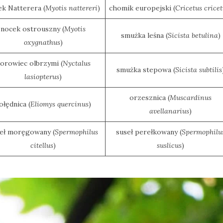
k Natterera (
Myotis nattereri
)
chomik europejski (
Cricetus crice
nocek ostrouszny (
Myotis
smużka leśna (
Sicista betulina
)
oxygnathus
)
orowiec olbrzymi (
Nyctalus
smużka stepowa (
Sicista subtilis
lasiopterus
)
orzesznica (
Muscardinus
ołędnica (
Eliomys quercinus
)
avellanarius
)
eł moręgowany (
Spermophilus
suseł perełkowany (
Spermophilu
citellus
)
suslicus
)