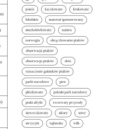
jesień
kaczkowate
krukowate
us
lubelskie
materiał sponsorowany
)
muchołówkowate
natura
norwegia
obrączkowanie ptaków
)
obserwacja ptaków
obserwacje ptaków
obóz
io
oznaczenie gatunków ptaków
parki narodowe
pies
pliszkowate
poleski park narodowy
s
)
ptaki afryki
rezerwaty przyrody
sieweczkowate
sikory
sowy
strzyżyki
tajlandia
wilk