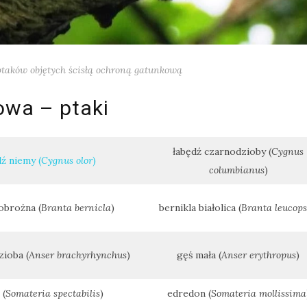
ptaków objętych ścisłą ochroną gatunkową
owa – ptaki
łabędź czarnodzioby (
Cygnus
ź niemy (
Cygnus olor
)
columbianus
)
obrożna (
Branta bernicla
)
bernikla białolica (
Branta leucops
ioba (
Anser brachyrhynchus
)
gęś mała (
Anser erythropus
)
 (
Somateria spectabilis
)
edredon (
Somateria mollissima