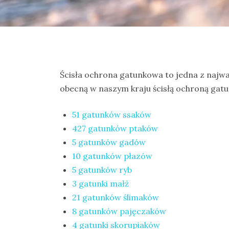
na
Zanzibar
Jak
zorganizować
krajową
Ścisła ochrona gatunkowa to jedna z najw
wyprawę
obecną w naszym kraju ścisłą ochroną gatu
na
ptaki?
51 gatunków ssaków
427 gatunków ptaków
Cejlońskie
5 gatunków gadów
krajobrazy
10 gatunków płazów
i
5 gatunków ryb
ptaki
3 gatunki małż
Sri
21 gatunków ślimaków
Lanki
8 gatunków pajęczaków
–
4 gatunki skorupiaków
wycieczka