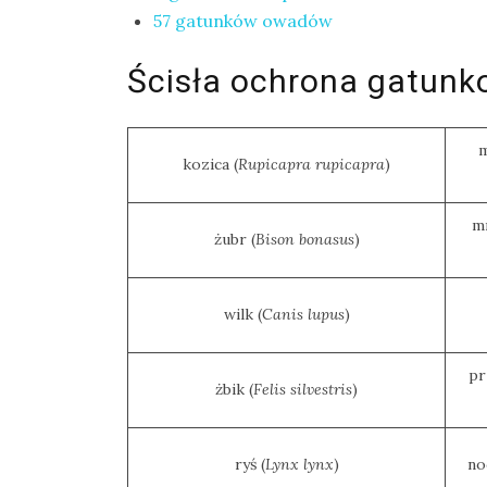
57 gatunków owadów
na
Sri
Ścisła ochrona gatunk
Lankę
–
raport
m
kozica (
Rupicapra rupicapra
)
Wrona
siwa
mr
–
żubr (
Bison bonasus
)
jak
wygląda,
wilk (
Canis lupus
)
co
je
pr
i
żbik (
Felis silvestris
)
ile
żyje
ryś (
Lynx lynx
)
no
wrona?