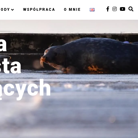
RODY
WSPÓŁPRACA
O MNIE
a
sta
ących