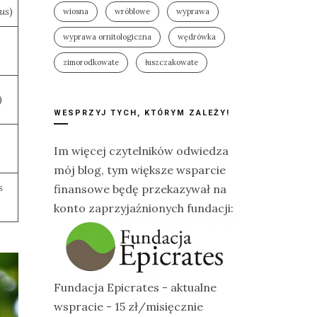
tus
)
wiosna
wróblowe
wyprawa
wyprawa ornitologiczna
wędrówka
zimorodkowate
łuszczakowate
)
WESPRZYJ TYCH, KTÓRYM ZALEŻY!
Im więcej czytelników odwiedza
mój blog, tym większe wsparcie
s
finansowe będę przekazywał na
konto zaprzyjaźnionych fundacji:
Fundacja Epicrates - aktualne
wspracie - 15 zł/misięcznie