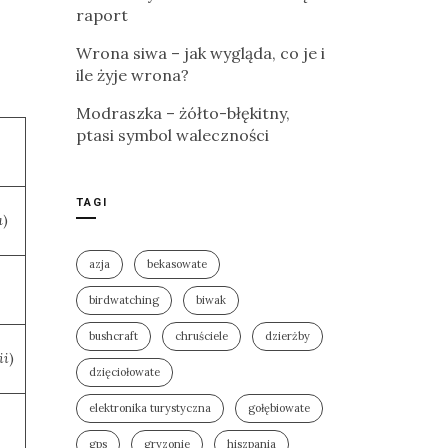
raport
Wrona siwa – jak wygląda, co je i
ile żyje wrona?
Modraszka – żółto-błękitny,
ptasi symbol waleczności
TAGI
a
)
azja
bekasowate
birdwatching
biwak
bushcraft
chruściele
dzierżby
ii
)
dzięciołowate
elektronika turystyczna
gołębiowate
gps
gryzonie
hiszpania