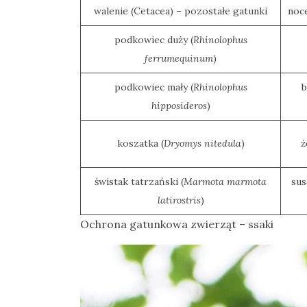
walenie (Cetacea) – pozostałe gatunki
noce
Ptaki
Ssaki
podkowiec duży (
Rhinolophus
ferrumequinum
)
Wyprawy
podkowiec mały (
Rhinolophus
b
hipposideros
)
TAGI
koszatka (
Dryomys nitedula
)
ż
azja
bekasowate
świstak tatrzański (
Marmota marmota
sus
latirostris
)
birdwatching
Ochrona gatunkowa zwierząt – ssaki
biwak
bushcraft
chruściele
czaplowate