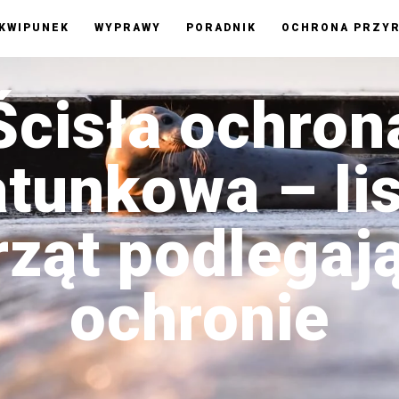
KWIPUNEK
WYPRAWY
PORADNIK
OCHRONA PRZY
Ścisła ochron
tunkowa – li
rząt podlegaj
ochronie