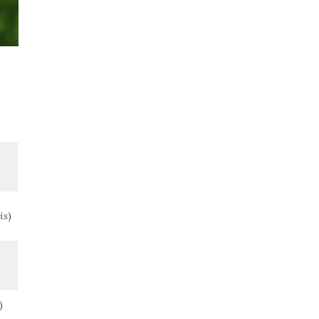
is
)
)