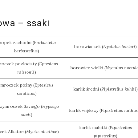
owa – ssaki
opek zachodni (
Barbastella
borowiaczek (
Nyctalus leisleri
)
barbastellus
)
oczek pozłocisty (
Eptesicus
borowiec wielki (
Nyctalus noctul
nilssonii
)
mroczek późny (
Eptesicus
karlik średni (
Pipistrellus kuhlii
)
serotinus
)
zymroczek Saviego (
Hypsugo
karlik większy (
Pipistrellus nathus
savii
)
karlik malutki (
Pipistrellus
cek Alkatoe (
Myotis alcathoe
)
pipistrellus
)