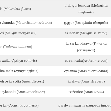
uhla garbonosa (
Melanitta
a (
Melanitta fusca
)
deglandi
)
ykańska (
Melanitta americana
)
gągoł (
Bucephala clangula
)
ęś (
Mergus merganser
)
szlachar (
Mergus serrator
)
kazarka rdzawa (
Tadorna
r (
Tadorna tadorna
)
ferruginea
)
załka (
Aythya collaris
)
czerniczka(
Aythya nyroca
)
ka mała (
Aythya affinis
)
cyranka (
Anas querquedula
)
droskrzydła (
Anas discors
)
krakwa (
Anas strepera
)
erykański (
Anas americana
)
rożeniec (
Anas acuta
)
rka (
Coturnix coturnix
)
pardwa mszarna (
Lagopus lagop