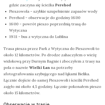
gdzie zaczyna się ścieżka
Perehod
Ptaki
Pieszowola – szybkie uzupełnienie zapasów wody
Ssaki
Perehod – obserwacje do godziny 16:00
Wyprawy
16:00 – powrót pieszo poprzednią trasą do
Wytyczna
19:11 – bus z wytyczna do Lublina
TAGI
Trasa piesza przez Park z Wytyczna do Pieszowoli to
azja
około 12 kilometrów. Po drodze zahaczyłem o wieżę
widokową przy Durnym Bagnie i zboczyłem z trasy na
bekasowate
pola o nazwie
Wielki Łan
na potrzeby
birdwatching
sfotografowania szybującego nad łąkami Bielika.
biwak
Łącznie dojście do samej Pieszowoli i ścieżki Perehod
zajęło mi około 4,5 godziny. Łącznie pokonałem pieszo
bushcraft
około 15 kilometrów.
chruściele
Obserwacje w trasie
czaplowate