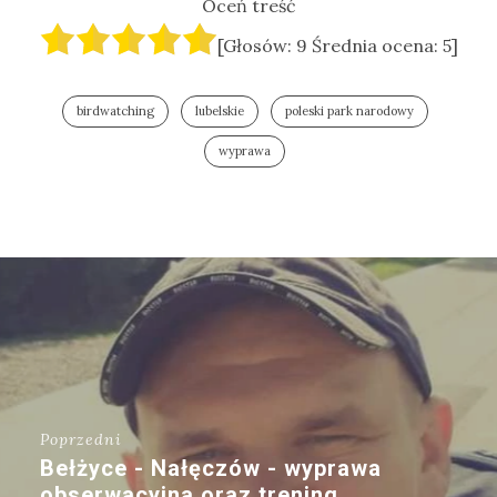
Oceń treść
[Głosów:
9
Średnia ocena:
5
]
birdwatching
lubelskie
poleski park narodowy
wyprawa
Poprzedni
Bełżyce - Nałęczów - wyprawa
obserwacyjna oraz trening