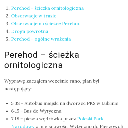
Modraszka
Perehod – ścieżka ornitologiczna
–
Obserwacje w trasie
żółto-
Obserwacje na ścieżce Perehod
błękitny,
Droga powrotna
ptasi
Perehod – ogólne wrażenia
symbol
waleczności
Perehod – ścieżka
ornitologiczna
KATEGORIE
Wyprawę zacząłem wcześnie rano, plan był
Ekwipunek
następujący:
Gady
5:38 – Autobus miejski na dworzec PKS w Lublinie
Ochrona
6:15 – Bus do Wytyczna
przyrody
7:18 – piesza wędrówka przez
Poleski Park
Poradnik
Narodowy
z miejscowości Wytyczno do Pieszowoli