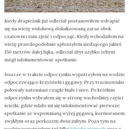
Kiedy drapieżnik już odleciał postanowiłem wdrapać
się na wieżę widokową zlokalizowaną zaraz obok
czatowni i tam zjeść i odpocząć. Kiedy wchodziłem na
wieżę prawdopodobnie spłoszyłem siedzącego jakieś
150 metrów dalej bąka, odleciał zbyt szybko żebym
mógł udokumentować spotkanie.
Jeszcze w trakcie odpoczynku wypatrzyłem na wodzie
odpoczywające krzyżówki i gęgawy. Przy trzcinowisku
polowały natomiast czaple białe i siwe. Po krótkim
odpoczynku wybrałem się w stronę wschodniej części
ścieżki, gdzie udało mi się udokumentować pierwsze
spotkanie ze wspomnianą wyżej gęgawą, kormoranem
zwykłym oraz perkozem dwuczubym. Poza tym na
wodzie wypatrzyłem też kilka
łabędzi niemych
oraz z