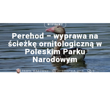
Wyszukaj
WYPRAWY
Perehod – wyprawa na
ścieżkę ornitologiczną w
Poleskim Parku
Narodowym
ARCHIWUM
PAWEŁ WAROWNY
27 SIERPNIA 2019
0
Ptaki
Afryki
wschodniej
–
ptasia
wyprawa