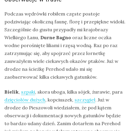
drozdy
Podczas wędrówki robiłem częste postoje
dzięciołowate
podziwiając okoliczną faunę, florę i przepiękne widoki.
Szczególnie do gustu przypadły mi krajobrazy
dzierżby
Wielkiego Łanu,
Durne Bagno
oraz liczne oczka
elektronika
wodne porośnięte liliami i rzęsą wodną. Raz po raz
turystyczna
zatrzymując się, aby spojrzeć przez lornetkę
gołębiowate
zauważyłem wiele ciekawych okazów ptaków. Już w
gps
drodze na ścieżkę Perehod udało mi się
zaobserwować kilka ciekawych gatunków.
gryzonie
Bielik
,
szpaki
, skora uboga, kilka sójek, żurawie, para
dzięciołów dużych
, kopciuszek,
szczygieł
. Już w
drodze do Pieszowoli wiedziałem, że pod kątem
obserwacji i dokumentacji nowych gatunków będzie
to bardzo udany dzień. Zanim dotarłem na Perehod