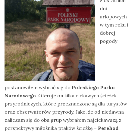
z ostatnich
na
dni
Sri
urlopowych
Lankę
w tym roku i
–
dobrej
raport
pogody
Wrona
siwa
–
jak
wygląda,
postanowiłem wybrać się do
Poleskiego Parku
co
Narodowego
. Oferuje on kilka ciekawych ścieżek
je
przyrodniczych, które przeznaczone są dla turystów
i
oraz obserwatorów przyrody. Jako, że od niedawna
ile
zaliczam się do obu grup wybrałem najciekawszą z
żyje
perspektywy miłośnika ptaków ścieżkę –
Perehod
.
wrona?