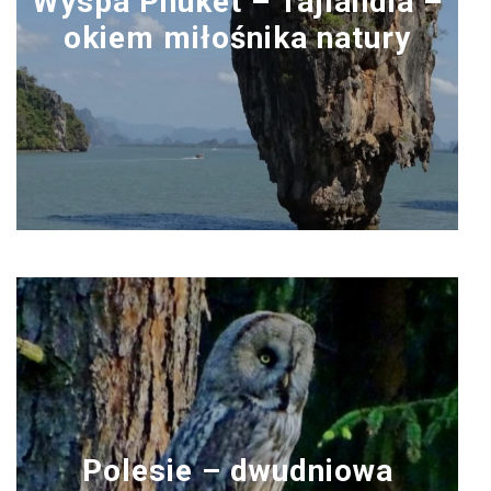
Wyspa Phuket – Tajlandia –
okiem miłośnika natury
Polesie – dwudniowa