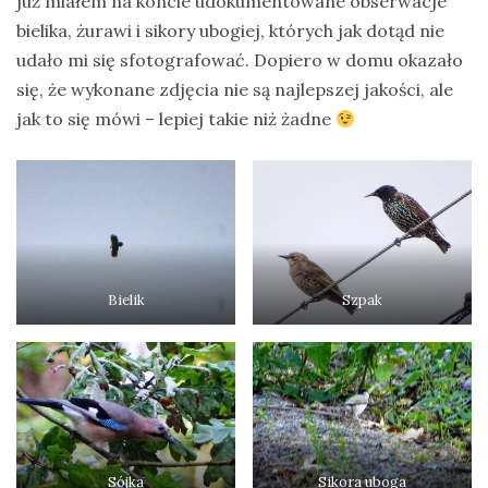
już miałem na koncie udokumentowane obserwacje
bielika, żurawi i sikory ubogiej, których jak dotąd nie
udało mi się sfotografować. Dopiero w domu okazało
się, że wykonane zdjęcia nie są najlepszej jakości, ale
jak to się mówi – lepiej takie niż żadne
Bielik
Szpak
Sójka
Sikora uboga