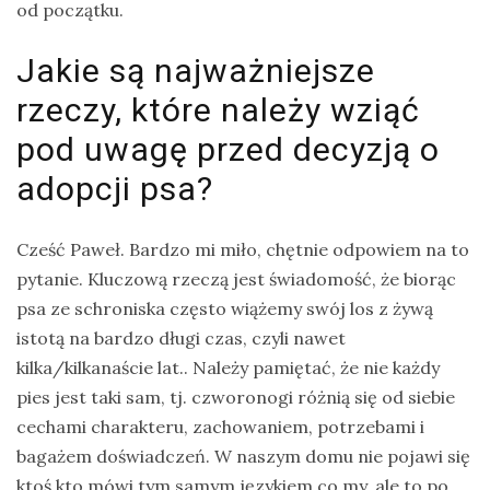
od początku.
drozdy
Jakie są najważniejsze
dzięciołowate
rzeczy, które należy wziąć
dzierżby
pod uwagę przed decyzją o
elektronika
turystyczna
adopcji psa?
gołębiowate
gps
Cześć Paweł. Bardzo mi miło, chętnie odpowiem na to
pytanie. Kluczową rzeczą jest świadomość, że biorąc
gryzonie
psa ze schroniska często wiążemy swój los z żywą
istotą na bardzo długi czas, czyli nawet
kilka/kilkanaście lat.. Należy pamiętać, że nie każdy
pies jest taki sam, tj. czworonogi różnią się od siebie
cechami charakteru, zachowaniem, potrzebami i
bagażem doświadczeń. W naszym domu nie pojawi się
ktoś kto mówi tym samym językiem co my, ale to po