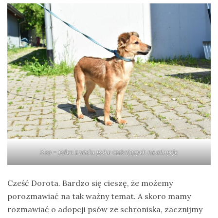
Ptaki
Ssaki
Wyprawy
TAGI
azja
bekasowate
birdwatching
Neo – jeden z wielu psów czekających na adopcję
biwak
bushcraft
Cześć Dorota. Bardzo się cieszę, że możemy
porozmawiać na tak ważny temat. A skoro mamy
chruściele
rozmawiać o adopcji psów ze schroniska, zacznijmy
czaplowate