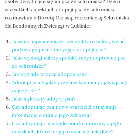
osoby decydujące się na psa ze schroniska? Dziś o
na
wszystkich aspektach adopcji psa ze schroniska
Sri
rozmawiam z Dorotą Okrasą, rzeczniczką Schroniska
Lankę
dla Bezdomnych Zwierząt w Lublinie.
–
raport
Jakie są najważniejsze rzeczy, które należy wziąć
pod uwagę przed decyzją o adopcji psa?
Wrona
Jakie wymogi należy spełnić, żeby adoptować psa
siwa
ze schroniska?
–
Jak wygląda proces adopcji psa?
jak
Adopcja psa – jakie przeciwskazania pojawiają się
wygląda,
najczęściej?
co
Jakie są koszty adopcji psa?
je
Czy adoptując psa nowy właściciel otrzymuje
i
informacje o stanie jego zdrowia?
ile
Czy adoptując psa będę poinformowany o jego
żyje
nawykach, które mogą okazać się uciążliwe?
wrona?