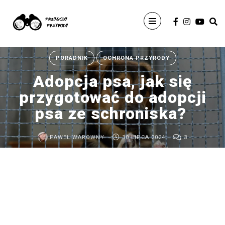
Wyszukaj
PORADNIK
OCHRONA PRZYRODY
Adopcja psa, jak się
przygotować do adopcji
psa ze schroniska?
ARCHIWUM
PAWEŁ WAROWNY
30 LIPCA 2024
3
Ptaki
Afryki
wschodniej
–
ptasia
wyprawa