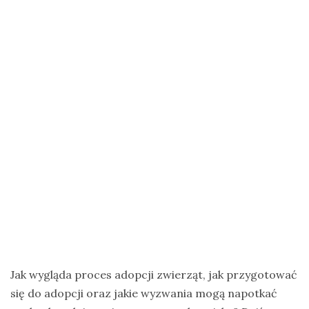
na
Zanzibar
Jak
zorganizować
krajową
wyprawę
na
ptaki?
Cejlońskie
krajobrazy
i
ptaki
Sri
Lanki
Jak wygląda proces adopcji zwierząt, jak przygotować
–
się do adopcji oraz jakie wyzwania mogą napotkać
wycieczka