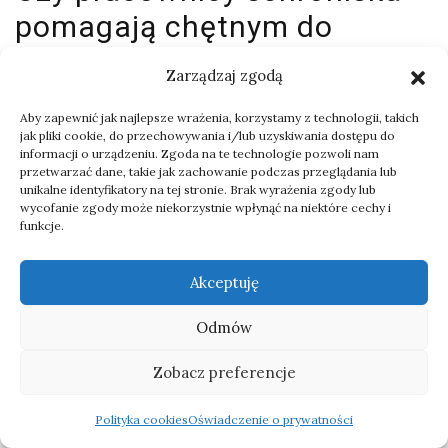
pomagają chętnym do
adopcji wybrać
Zarządzaj zgodą
odpowiedniego psa? W jaki
Aby zapewnić jak najlepsze wrażenia, korzystamy z technologii, takich
sposób się to odbywa?
jak pliki cookie, do przechowywania i/lub uzyskiwania dostępu do
informacji o urządzeniu. Zgoda na te technologie pozwoli nam
przetwarzać dane, takie jak zachowanie podczas przeglądania lub
To trudne pytanie i zależy jak na nie spojrzeć.
unikalne identyfikatory na tej stronie. Brak wyrażenia zgody lub
wycofanie zgody może niekorzystnie wpłynąć na niektóre cechy i
Jesteśmy tam przede wszystkim dla zwierząt i to na
funkcje.
nas ciąży odpowiedzialność za ich dalsze losy. Z całą
pewnością schronisko nie jest sklepem, w którym
Akceptuję
można sobie po prostu wybrać psa i poprosić o
zapakowanie, bo i takie sytuacje się zdarzały.
Odmów
Zobacz preferencje
Staramy się, aby z adopcji były zadowolone obie
strony, pies i człowiek. Jeśli pomimo chęci człowieka
Polityka cookies
Oświadczenie o prywatności
widzimy, że adopcja psa, to niedobry pomysł, to po