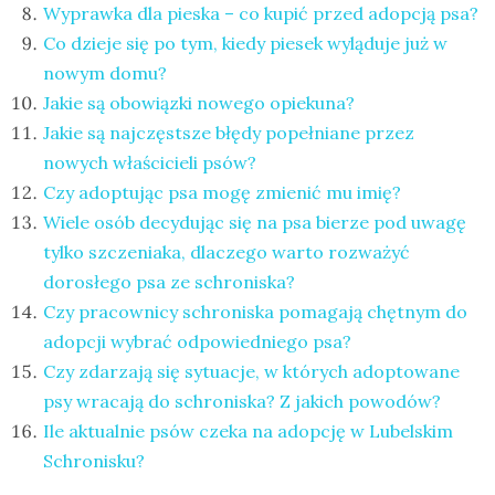
Wyprawka dla pieska – co kupić przed adopcją psa?
Modraszka
Co dzieje się po tym, kiedy piesek wyląduje już w
–
nowym domu?
żółto-
Jakie są obowiązki nowego opiekuna?
błękitny,
Jakie są najczęstsze błędy popełniane przez
ptasi
nowych właścicieli psów?
symbol
Czy adoptując psa mogę zmienić mu imię?
waleczności
Wiele osób decydując się na psa bierze pod uwagę
tylko szczeniaka, dlaczego warto rozważyć
dorosłego psa ze schroniska?
KATEGORIE
Czy pracownicy schroniska pomagają chętnym do
Ekwipunek
adopcji wybrać odpowiedniego psa?
Czy zdarzają się sytuacje, w których adoptowane
Gady
psy wracają do schroniska? Z jakich powodów?
Ochrona
Ile aktualnie psów czeka na adopcję w Lubelskim
przyrody
Schronisku?
Poradnik