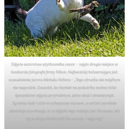
Zdjęcie autorstwa użytkownika cewor – zajęło drugie miejsce w
konkursie fotografii firmy Nikon. Najbardziej bulwersujące jest
uzasadnienie jurora Michała Hellera – „Tego obrazka nie mógłbym
nie nagrodzić. Dowodzi, że również na podwórku można robić
dynamiczne zdjęcia przyrodnicze, pełne akcji i dramaturgii.
Zgrabny kadr i dobrze uchwycony moment, a wróbel wyraźnie
akcentuje swe emocje, co w zdjęciu tego rodzaju jest kluczowe. Jak
się ta akcja skończyła? Dla autora – nagrodą.”