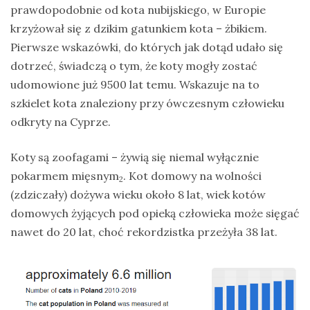
prawdopodobnie od kota nubijskiego, w Europie
Ptaki
krzyżował się z dzikim gatunkiem kota – żbikiem.
Ssaki
Pierwsze wskazówki, do których jak dotąd udało się
Wyprawy
dotrzeć, świadczą o tym, że koty mogły zostać
udomowione już 9500 lat temu. Wskazuje na to
szkielet kota znaleziony przy ówczesnym człowieku
TAGI
odkryty na Cyprze.
Koty są zoofagami – żywią się niemal wyłącznie
azja
pokarmem mięsnym
. Kot domowy na wolności
2
bekasowate
(zdziczały) dożywa wieku około 8 lat, wiek kotów
birdwatching
domowych żyjących pod opieką człowieka może sięgać
nawet do 20 lat, choć rekordzistka przeżyła 38 lat.
biwak
bushcraft
chruściele
czaplowate