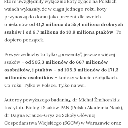
które uwzględniły wyłącznie koty żyjące na Polskich
wsiach wykazały, że w ciągu jednego roku, koty
przynoszą do domu jako prezent dla swoich
opiekunów
od 41,2 miliona do 55,4 miliona drobnych
ssaków i od 6,7 miliona do 10,9 miliona ptaków
. To
dopiero początek.
Powyższe liczby to tylko „prezenty”, jeszcze więcej
ssaków –
od 505,3 milionów do 667 milionów
osobników, i ptaków – od 103,9 milionów do 171,3
milionów osobników
– kończy w kocich żołądkach.
Co roku. Tylko w Polsce. Tylko na wsi.
Autorzy powyższego badania
, dr Michał Żmihorski z
4
Instytutu Biologii Ssaków PAN (Polska Akademia Nauk),
dr Dagna Krauze-Gryz ze Szkoły Głównej
Gospodarstwa Wiejskiego (SGGW) w Warszawie oraz