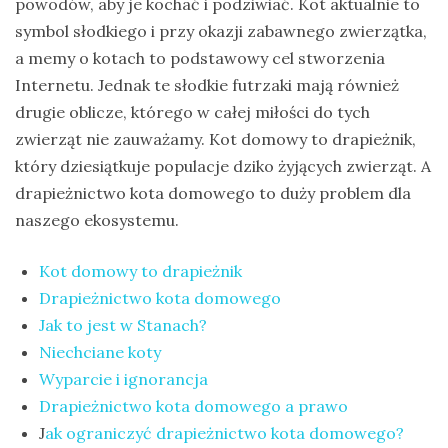
powodów, aby je kochać i podziwiać. Kot aktualnie to
na
symbol słodkiego i przy okazji zabawnego zwierzątka,
Sri
a memy o kotach to podstawowy cel stworzenia
Lankę
Internetu. Jednak te słodkie futrzaki mają również
–
drugie oblicze, którego w całej miłości do tych
raport
zwierząt nie zauważamy. Kot domowy to drapieżnik,
Wrona
który dziesiątkuje populacje dziko żyjących zwierząt. A
siwa
drapieżnictwo kota domowego to duży problem dla
–
naszego ekosystemu.
jak
Kot domowy to drapieżnik
wygląda,
Drapieżnictwo kota domowego
co
Jak to jest w Stanach?
je
Niechciane koty
i
Wyparcie i ignorancja
ile
Drapieżnictwo kota domowego a prawo
żyje
J
ak ograniczyć drapieżnictwo kota domowego?
wrona?