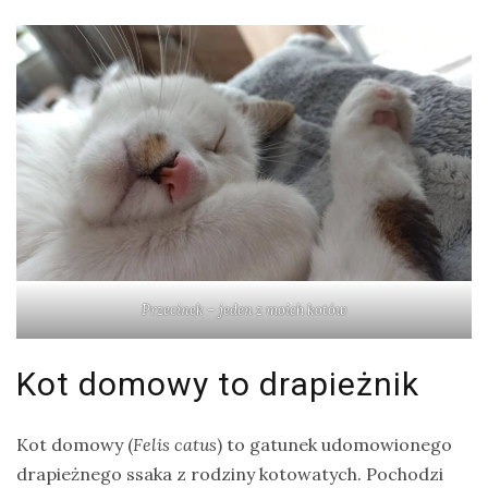
Modraszka
–
żółto-
błękitny,
ptasi
symbol
waleczności
KATEGORIE
Przecinek – jeden z moich kotów
Ekwipunek
Gady
Kot domowy to drapieżnik
Ochrona
przyrody
Kot domowy (
Felis catus
) to gatunek udomowionego
drapieżnego ssaka z rodziny kotowatych. Pochodzi
Poradnik