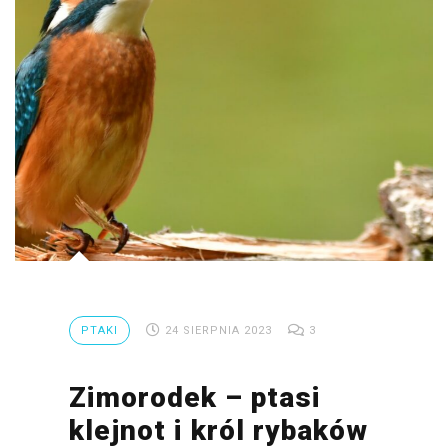
PTAKI
24 SIERPNIA 2023
3
Zimorodek – ptasi
klejnot i król rybaków