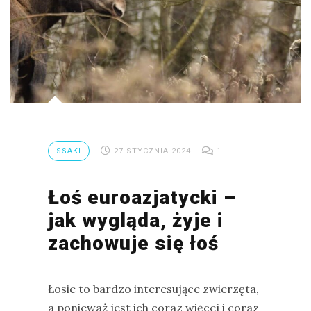
SSAKI
27 STYCZNIA 2024
1
Łoś euroazjatycki –
jak wygląda, żyje i
zachowuje się łoś
Łosie to bardzo interesujące zwierzęta,
a ponieważ jest ich coraz więcej i coraz