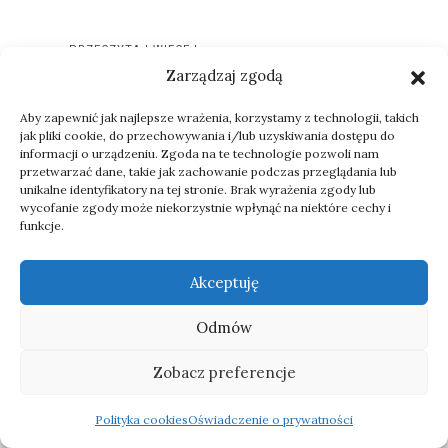
PRZECZYTAJ WIĘCEJ
Zarządzaj zgodą
Aby zapewnić jak najlepsze wrażenia, korzystamy z technologii, takich
jak pliki cookie, do przechowywania i/lub uzyskiwania dostępu do
informacji o urządzeniu. Zgoda na te technologie pozwoli nam
przetwarzać dane, takie jak zachowanie podczas przeglądania lub
unikalne identyfikatory na tej stronie. Brak wyrażenia zgody lub
wycofanie zgody może niekorzystnie wpłynąć na niektóre cechy i
funkcje.
NAJNOWSZE ARTYKUŁY
1
2
3
4
5
6
...
9
STARSZE ARTYKUŁY
Akceptuję
Odmów
Zobacz preferencje
Polityka cookies
Oświadczenie o prywatności