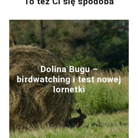
To też Ci się spodoba
Dolina Bugu –
birdwatching i test nowej
lornetki