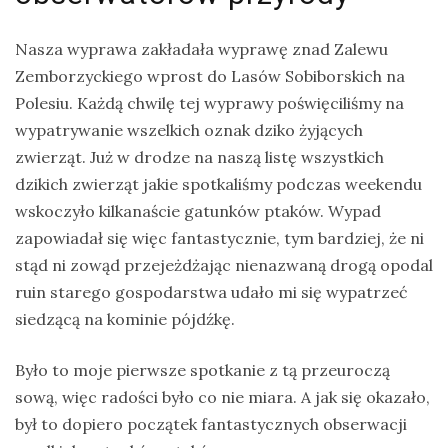
Ptaki
Nasza wyprawa zakładała wyprawę znad Zalewu
Ssaki
Zemborzyckiego wprost do Lasów Sobiborskich na
Wyprawy
Polesiu. Każdą chwilę tej wyprawy poświęciliśmy na
wypatrywanie wszelkich oznak dziko żyjących
zwierząt. Już w drodze na naszą listę wszystkich
TAGI
dzikich zwierząt jakie spotkaliśmy podczas weekendu
wskoczyło kilkanaście gatunków ptaków. Wypad
azja
zapowiadał się więc fantastycznie, tym bardziej, że ni
bekasowate
stąd ni zowąd przejeżdżając nienazwaną drogą opodal
ruin starego gospodarstwa udało mi się wypatrzeć
birdwatching
siedzącą na kominie pójdźkę.
biwak
Było to moje pierwsze spotkanie z tą przeuroczą
bushcraft
sową, więc radości było co nie miara. A jak się okazało,
chruściele
był to dopiero początek fantastycznych obserwacji
czaplowate