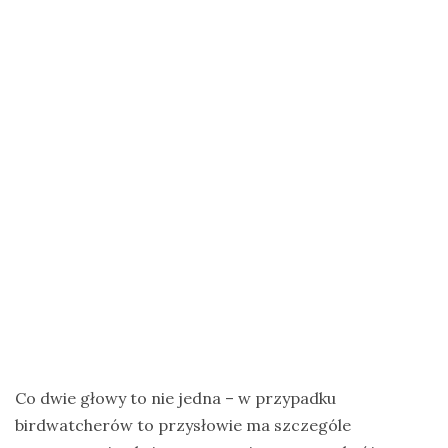
na
Zanzibar
Jak
zorganizować
krajową
wyprawę
na
ptaki?
Cejlońskie
krajobrazy
i
ptaki
Sri
Lanki
Co dwie głowy to nie jedna – w przypadku
–
birdwatcherów to przysłowie ma szczególe
wycieczka