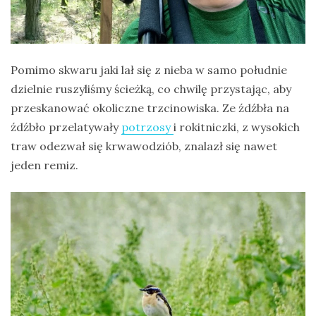
Pomimo skwaru jaki lał się z nieba w samo południe
dzielnie ruszyliśmy ścieżką, co chwilę przystając, aby
przeskanować okoliczne trzcinowiska. Ze źdźbła na
źdźbło przelatywały
potrzosy
i rokitniczki, z wysokich
traw odezwał się krwawodziób, znalazł się nawet
jeden remiz.