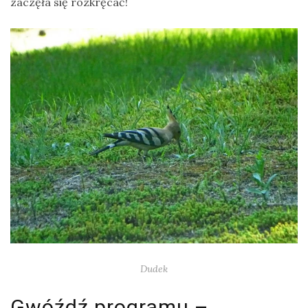
zaczęła się rozkręcać!
Dudek
Gwóźdź programu –