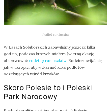
Podlot raniuszka
W Lasach Sobiborskich zabawiliśmy jeszcze kilka
godzin, podczas których miałem świetną okazję
obserwować
rodzinę raniuszków
. Rodzice uwijali się
jak w ukropie, aby wykarmić kilka podlotów
oczekujących wśród krzaków.
Skoro Polesie to i Poleski
Park Narodowy
Kiedy zbieraliśmy się już, aby opuścić Polesie