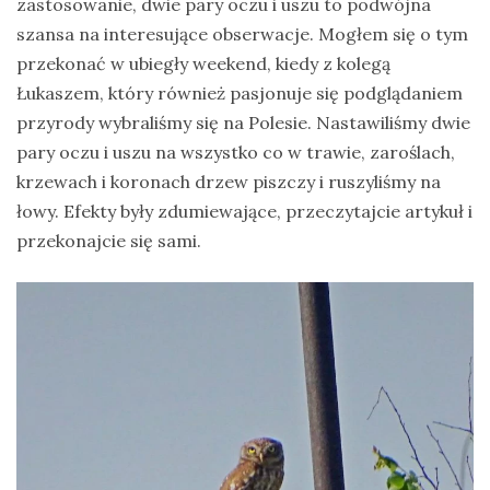
zastosowanie, dwie pary oczu i uszu to podwójna
na
szansa na interesujące obserwacje. Mogłem się o tym
Sri
przekonać w ubiegły weekend, kiedy z kolegą
Lankę
Łukaszem, który również pasjonuje się podglądaniem
–
przyrody wybraliśmy się na Polesie. Nastawiliśmy dwie
raport
pary oczu i uszu na wszystko co w trawie, zaroślach,
Wrona
krzewach i koronach drzew piszczy i ruszyliśmy na
siwa
łowy. Efekty były zdumiewające, przeczytajcie artykuł i
–
przekonajcie się sami.
jak
wygląda,
co
je
i
ile
żyje
wrona?