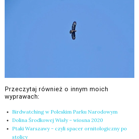
Przeczytaj również o innym moich
wyprawach:
Birdwatching w Poleskim Parku Narodowym
Dolina Środkowej Wisły – wiosna 2020
Ptaki Warszawy – czyli spacer ornitologiczny po
stolicy