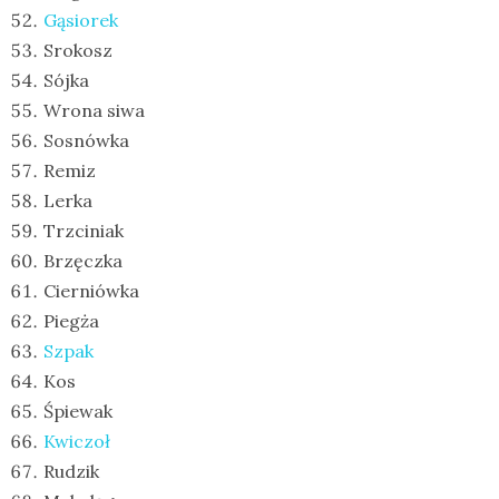
Gąsiorek
Srokosz
Sójka
Wrona siwa
Sosnówka
Remiz
Lerka
Trzciniak
Brzęczka
Cierniówka
Piegża
Szpak
Kos
Śpiewak
Kwiczoł
Rudzik