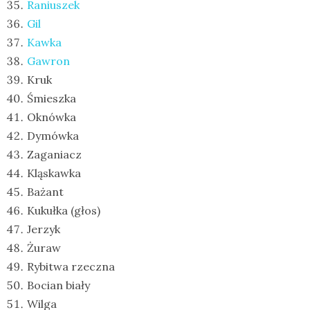
Raniuszek
Gil
Kawka
Gawron
Kruk
Śmieszka
Oknówka
Dymówka
Zaganiacz
Kląskawka
Bażant
Kukułka (głos)
Jerzyk
Żuraw
Rybitwa rzeczna
Bocian biały
Wilga