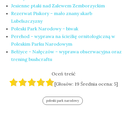
Jesienne ptaki nad Zalewem Zemborzyckim
Rezerwat Piskory – mało znany skarb
Lubelszczyzny
Poleski Park Narodowy – biwak
Perehod – wyprawa na ścieżkę ornitologiczną w
Poleskim Parku Narodowym
Bełżyce – Nałęczów – wyprawa obserwacyjna oraz
trening bushcraftu
Oceń treść
[Głosów:
19
Średnia ocena:
5
]
poleski park narodowy