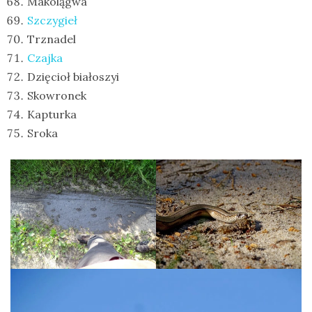
Makolągwa
Szczygieł
Trznadel
Czajka
Dzięcioł białoszyi
Skowronek
Kapturka
Sroka