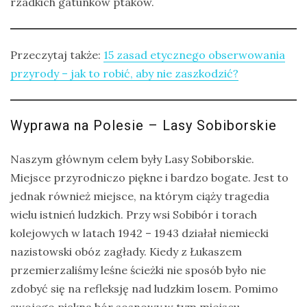
rzadkich gatunków ptaków.
drozdy
dzięciołowate
Przeczytaj także:
15 zasad etycznego obserwowania
dzierżby
przyrody – jak to robić, aby nie zaszkodzić?
elektronika
turystyczna
Wyprawa na Polesie – Lasy Sobiborskie
gołębiowate
gps
Naszym głównym celem były Lasy Sobiborskie.
Miejsce przyrodniczo piękne i bardzo bogate. Jest to
gryzonie
jednak również miejsce, na którym ciąży tragedia
wielu istnień ludzkich. Przy wsi Sobibór i torach
kolejowych w latach 1942 – 1943 działał niemiecki
nazistowski obóz zagłady. Kiedy z Łukaszem
przemierzaliśmy leśne ścieżki nie sposób było nie
zdobyć się na refleksję nad ludzkim losem. Pomimo
swojego piękna bór sosnowy w tym miejscu