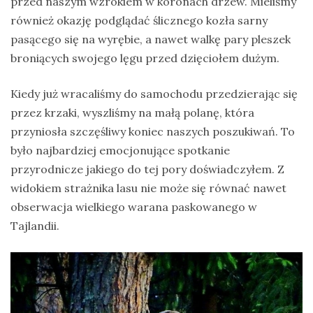
przed naszym wzrokiem w koronach drzew. Mieliśmy
również okazję podglądać ślicznego kozła sarny
pasącego się na wyrębie, a nawet walkę pary pleszek
broniących swojego lęgu przed dzięciołem dużym.
Kiedy już wracaliśmy do samochodu przedzierając się
przez krzaki, wyszliśmy na małą polanę, która
przyniosła szczęśliwy koniec naszych poszukiwań. To
było najbardziej emocjonujące spotkanie
przyrodnicze jakiego do tej pory doświadczyłem. Z
widokiem strażnika lasu nie może się równać nawet
obserwacja wielkiego warana paskowanego w
Tajlandii.