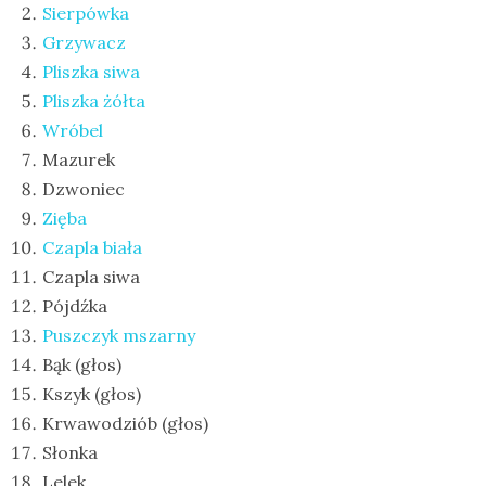
Sierpówka
Grzywacz
Pliszka siwa
Pliszka żółta
Wróbel
Mazurek
Dzwoniec
Zięba
Czapla biała
Czapla siwa
Pójdźka
Puszczyk mszarny
Bąk (głos)
Kszyk (głos)
Krwawodziób (głos)
Słonka
Lelek