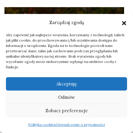
Zarządzaj zgodą
Aby zapewnić jak najlepsze wrażenia, korzystamy z technologii, takich
jak pliki cookie, do przechowywania i/lub uzyskiwania dostępu do
informacji o urządzeniu. Zgoda na te technologie pozwoli nam
przetwarzać dane, takie jak zachowanie podczas przeglądania lub
KULING – wyprawa na obóz
unikalne identyfikatory na tej stronie. Brak wyrażenia zgody lub
wycofanie zgody może niekorzystnie wpłynąć na niektóre cechy i
obrączkowania ptaków
funkcje.
siewkowych
Akceptuję
Odmów
Zobacz preferencje
Polityka cookies
Oświadczenie o prywatności